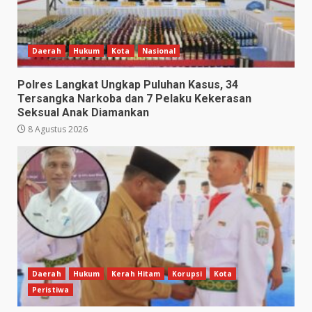
Daerah
Hukum
Kota
Nasional
Polres Langkat Ungkap Puluhan Kasus, 34
Tersangka Narkoba dan 7 Pelaku Kekerasan
Seksual Anak Diamankan
8 Agustus 2026
Daerah
Hukum
Kerah Hitam
Korupsi
Kota
Peristiwa