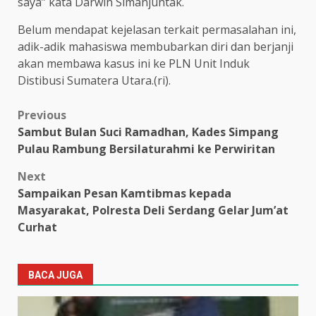
saya” kata Darwin Simanjuntak.
Belum mendapat kejelasan terkait permasalahan ini,
adik-adik mahasiswa membubarkan diri dan berjanji
akan membawa kasus ini ke PLN Unit Induk
Distibusi Sumatera Utara.(ri).
Post
Previous
Sambut Bulan Suci Ramadhan, Kades Simpang
navigation
Pulau Rambung Bersilaturahmi ke Perwiritan
Next
Sampaikan Pesan Kamtibmas kepada
Masyarakat, Polresta Deli Serdang Gelar Jum’at
Curhat
BACA JUGA