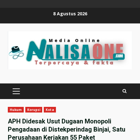
Skip
8 Agustus 2026
to
content
PRIMARY
MENU
Hukum
Korupsi
Kota
APH Didesak Usut Dugaan Monopoli
Pengadaan di Distekperindag Binjai, Satu
Perusahaan Kerjakan 55 Paket