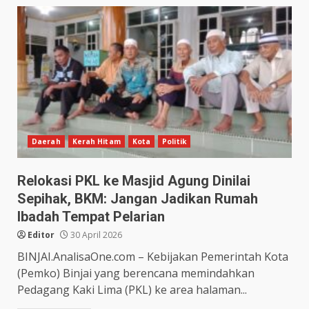
Daerah
Kerah Hitam
Kota
Politik
Relokasi PKL ke Masjid Agung Dinilai
Sepihak, BKM: Jangan Jadikan Rumah
Ibadah Tempat Pelarian
Editor
30 April 2026
BINJAI.AnalisaOne.com – Kebijakan Pemerintah Kota
(Pemko) Binjai yang berencana memindahkan
Pedagang Kaki Lima (PKL) ke area halaman...