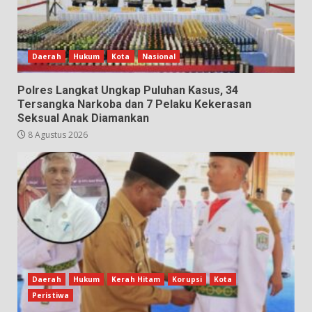
Daerah
Hukum
Kota
Nasional
Polres Langkat Ungkap Puluhan Kasus, 34
Tersangka Narkoba dan 7 Pelaku Kekerasan
Seksual Anak Diamankan
8 Agustus 2026
Daerah
Hukum
Kerah Hitam
Korupsi
Kota
Peristiwa