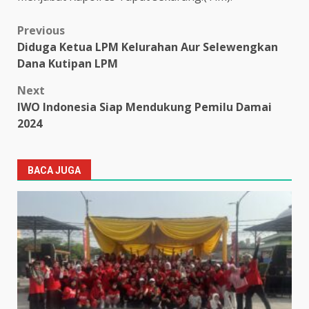
Post
Previous
Diduga Ketua LPM Kelurahan Aur Selewengkan
navigation
Dana Kutipan LPM
Next
IWO Indonesia Siap Mendukung Pemilu Damai
2024
BACA JUGA