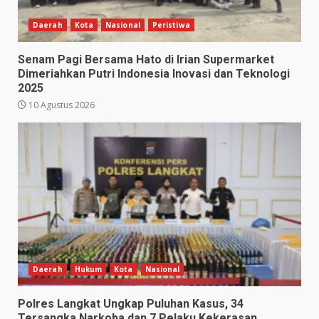
Daerah
Kota
Nasional
Peristiwa
Senam Pagi Bersama Hato di Irian Supermarket
Dimeriahkan Putri Indonesia Inovasi dan Teknologi
2025
10 Agustus 2026
Daerah
Hukum
Kota
Nasional
Polres Langkat Ungkap Puluhan Kasus, 34
Tersangka Narkoba dan 7 Pelaku Kekerasan