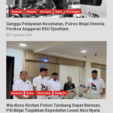
Daerah
Hukum
Korupsi
Kota
Peristiwa
Ganggu Pelayanan Kesehatan, Polres Binjai Diminta
Periksa Anggaran RSU Djoelham
5 Agustus 2026
Daerah
Kota
Peristiwa
Religius
Wardiono Korban Pohon Tumbang Dapat Bantuan,
PSI Binjai Tunjukkan Kepedulian Lewat Aksi Nyata