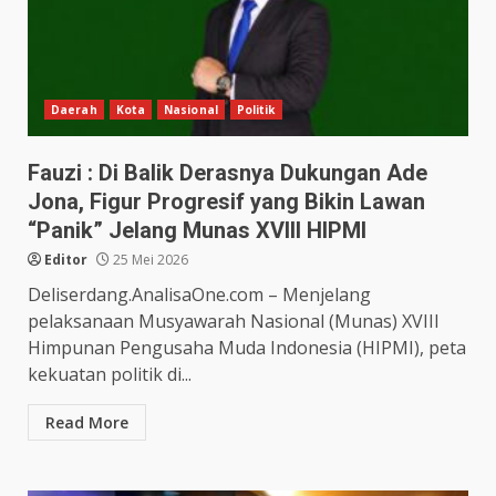
Daerah
Kota
Nasional
Politik
Fauzi : Di Balik Derasnya Dukungan Ade
Jona, Figur Progresif yang Bikin Lawan
“Panik” Jelang Munas XVIII HIPMI
Editor
25 Mei 2026
Deliserdang.AnalisaOne.com – Menjelang
pelaksanaan Musyawarah Nasional (Munas) XVIII
Himpunan Pengusaha Muda Indonesia (HIPMI), peta
kekuatan politik di...
Read More