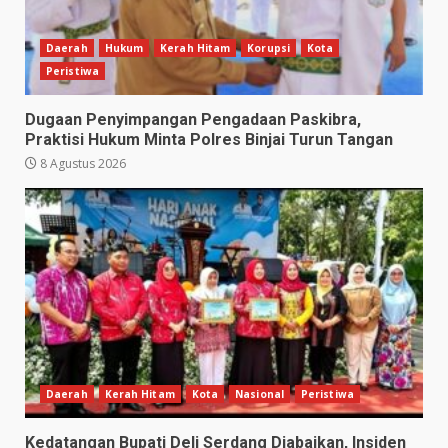
Daerah
Hukum
Kerah Hitam
Korupsi
Kota
Peristiwa
Dugaan Penyimpangan Pengadaan Paskibra,
Praktisi Hukum Minta Polres Binjai Turun Tangan
8 Agustus 2026
Daerah
Kerah Hitam
Kota
Nasional
Peristiwa
Kedatangan Bupati Deli Serdang Diabaikan, Insiden