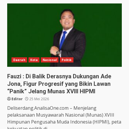
Daerah
Kota
Nasional
Politik
Fauzi : Di Balik Derasnya Dukungan Ade
Jona, Figur Progresif yang Bikin Lawan
“Panik” Jelang Munas XVIII HIPMI
Editor
25 Mei 2026
Deliserdang.AnalisaOne.com – Menjelang
pelaksanaan Musyawarah Nasional (Munas) XVIII
Himpunan Pengusaha Muda Indonesia (HIPMI), peta
kekuatan politik di...