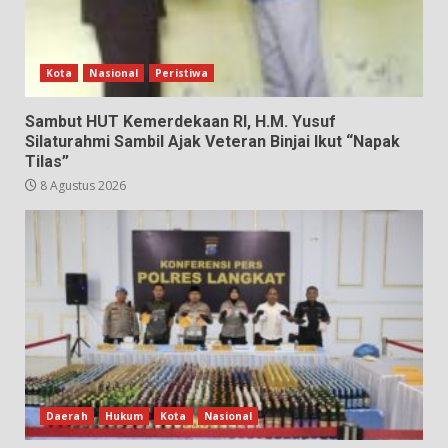
Kota
Nasional
Peristiwa
Sambut HUT Kemerdekaan RI, H.M. Yusuf
Silaturahmi Sambil Ajak Veteran Binjai Ikut “Napak
Tilas”
8 Agustus 2026
Daerah
Hukum
Kota
Nasional