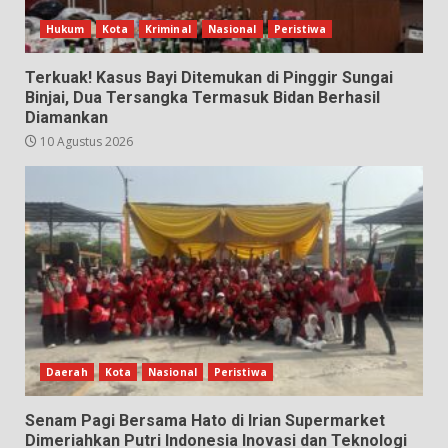
Hukum
Kota
Kriminal
Nasional
Peristiwa
Terkuak! Kasus Bayi Ditemukan di Pinggir Sungai
Binjai, Dua Tersangka Termasuk Bidan Berhasil
Diamankan
10 Agustus 2026
Daerah
Kota
Nasional
Peristiwa
Senam Pagi Bersama Hato di Irian Supermarket
Dimeriahkan Putri Indonesia Inovasi dan Teknologi