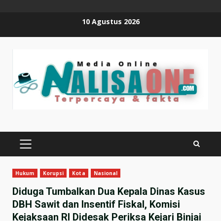
Skip
10 Agustus 2026
to
content
PRIMARY
MENU
Hukum
Korupsi
Kota
Nasional
Diduga Tumbalkan Dua Kepala Dinas Kasus
DBH Sawit dan Insentif Fiskal, Komisi
Kejaksaan RI Didesak Periksa Kejari Binjai