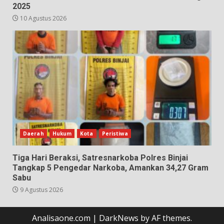
2025
10 Agustus 2026
Daerah
Hukum
Kota
Peristiwa
Tiga Hari Beraksi, Satresnarkoba Polres Binjai
Tangkap 5 Pengedar Narkoba, Amankan 34,27 Gram
Sabu
9 Agustus 2026
Analisaone.com
|
DarkNews
by AF themes.