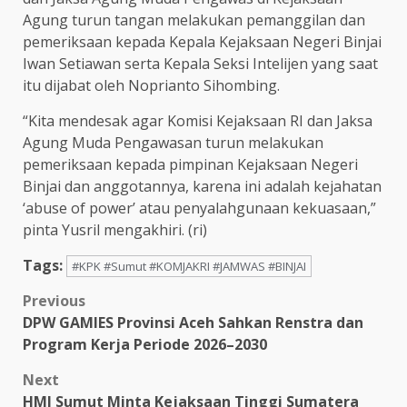
Agung turun tangan melakukan pemanggilan dan
pemeriksaan kepada Kepala Kejaksaan Negeri Binjai
Iwan Setiawan serta Kepala Seksi Intelijen yang saat
itu dijabat oleh Noprianto Sihombing.
“Kita mendesak agar Komisi Kejaksaan RI dan Jaksa
Agung Muda Pengawasan turun melakukan
pemeriksaan kepada pimpinan Kejaksaan Negeri
Binjai dan anggotannya, karena ini adalah kejahatan
‘abuse of power’ atau penyalahgunaan kekuasaan,”
pinta Yusril mengakhiri. (ri)
Tags:
#KPK #Sumut #KOMJAKRI #JAMWAS #BINJAI
Post
Previous
DPW GAMIES Provinsi Aceh Sahkan Renstra dan
navigation
Program Kerja Periode 2026–2030
Next
HMI Sumut Minta Kejaksaan Tinggi Sumatera