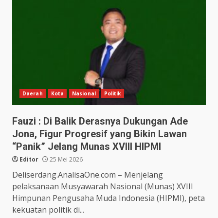
Daerah
Kota
Nasional
Politik
Fauzi : Di Balik Derasnya Dukungan Ade
Jona, Figur Progresif yang Bikin Lawan
“Panik” Jelang Munas XVIII HIPMI
Editor
25 Mei 2026
Deliserdang.AnalisaOne.com – Menjelang
pelaksanaan Musyawarah Nasional (Munas) XVIII
Himpunan Pengusaha Muda Indonesia (HIPMI), peta
kekuatan politik di...