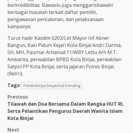
berkredibilitas. Bawaslu juga menggarisbawahi
berbagai masalah terkait daftar pemilih,
pengawasan pencalonan, dan pelaksanaan
kampanye.
Turut hadir Kasdim 0203/Lkt Mayor Inf Abner
Bangun, Kasi Pidum Kejari Kota Binjai Andri Darma,
SH, MH, Paurhar Arhanud 11/WBY Lettu Arh M.T.
Ambarita, perwakilan BPBD Kota Binjai, perwakilan
Satpol PP Kota Binjai, serta jajaran Polres Binjai.
(Rel/ri).
Tags:
Pemkobinjai binjaiviral trending
Post
Previous
Tilawah dan Doa Bersama Dalam Rangka HUT RI,
navigation
Serta Pelantikan Pengurus Daerah Wanita Islam
Kota Binjai
Next