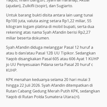
Yaqob, Ilham Bangun, Syahrial Harahap, Akbar
(ajudan), Zulkifli (sopir), dan Sugiarto.
Untuk barang bukti disita antara lain uang tunai
Rp100 juta, valuta asing setara Rp1,22 miliar, 55
kilogram logam platina di mobil bupati, serta dua
rekening atas nama Syah Afandin berisi Rp2,27
miliar beserta dokumen.
Syah Afandin diduga melanggar Pasal 12 huruf a
atau b dan/atau Pasal 12B UU Tipikor. Sedangkan
Yaqob disangkakan Pasal 605 atau 606 Ayat 1 KUHP
jo UU Penyesuaian Pidana serta Pasal 20 huruf c
KUHP.
KPK menahan keduanya selama 20 hari mulai 3
hingga 22 Juli 2026. Syah Afandin ditempatkan di
Rutan Cabang Gedung Merah Putih KPK, sedangkan
Yaqob di Rutan Polda Sumatera Utara.(ri).