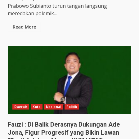
Prabowo Subianto turun tangan langsung
meredakan polemik...
Read More
Daerah
Kota
Nasional
Politik
Fauzi : Di Balik Derasnya Dukungan Ade
Jona, Figur Progresif yang Bikin Lawan