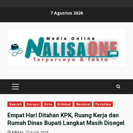
Skip
7 Agustus 2026
to
content
PRIMARY
MENU
Daerah
Korupsi
Kota
Kriminal
Nasional
Peristiwa
Empat Hari Ditahan KPK, Ruang Kerja dan
Rumah Dinas Bupati Langkat Masih Disegel
Editor
6 Juli 2026