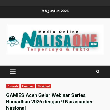
Skip
9 Agustus 2026
to
content
PRIMARY
MENU
Daerah
Ekonomi
Nasional
GAMIES Aceh Gelar Webinar Series
Ramadhan 2026 dengan 9 Narasumber
Nasional