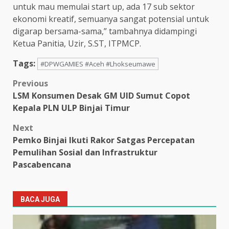
untuk mau memulai start up, ada 17 sub sektor
ekonomi kreatif, semuanya sangat potensial untuk
digarap bersama-sama,” tambahnya didampingi
Ketua Panitia, Uzir, S.ST, ITPMCP.
Tags:
#DPWGAMIES #Aceh #Lhokseumawe
Post
Previous
LSM Konsumen Desak GM UID Sumut Copot
navigation
Kepala PLN ULP Binjai Timur
Next
Pemko Binjai Ikuti Rakor Satgas Percepatan
Pemulihan Sosial dan Infrastruktur
Pascabencana
BACA JUGA