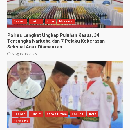
Daerah
Hukum
Kota
Nasional
Polres Langkat Ungkap Puluhan Kasus, 34
Tersangka Narkoba dan 7 Pelaku Kekerasan
Seksual Anak Diamankan
8 Agustus 2026
Daerah
Hukum
Kerah Hitam
Korupsi
Kota
Peristiwa