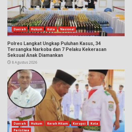
Daerah
Hukum
Kota
Nasional
Polres Langkat Ungkap Puluhan Kasus, 34
Tersangka Narkoba dan 7 Pelaku Kekerasan
Seksual Anak Diamankan
8 Agustus 2026
Daerah
Hukum
Kerah Hitam
Korupsi
Kota
Peristiwa