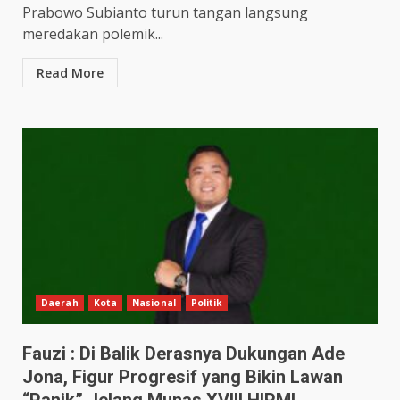
Prabowo Subianto turun tangan langsung
meredakan polemik...
Read More
Daerah
Kota
Nasional
Politik
Fauzi : Di Balik Derasnya Dukungan Ade
Jona, Figur Progresif yang Bikin Lawan
“Panik” Jelang Munas XVIII HIPMI