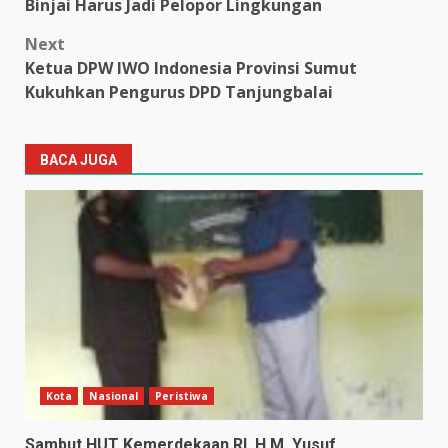
navigation
Binjai Harus Jadi Pelopor Lingkungan
Next
Ketua DPW IWO Indonesia Provinsi Sumut
Kukuhkan Pengurus DPD Tanjungbalai
BACA JUGA
Kota
Nasional
Peristiwa
Sambut HUT Kemerdekaan RI, H.M. Yusuf