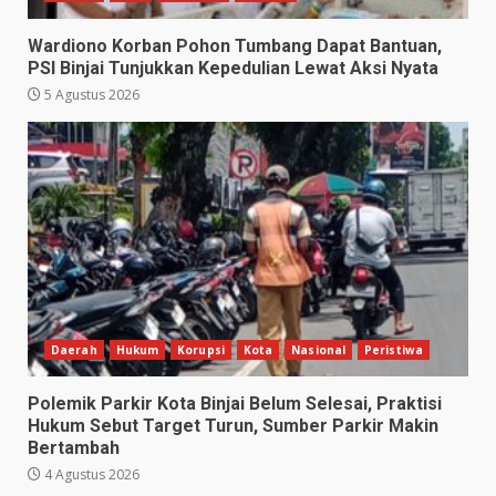
Wardiono Korban Pohon Tumbang Dapat Bantuan,
PSI Binjai Tunjukkan Kepedulian Lewat Aksi Nyata
5 Agustus 2026
Daerah
Hukum
Korupsi
Kota
Nasional
Peristiwa
Polemik Parkir Kota Binjai Belum Selesai, Praktisi
Hukum Sebut Target Turun, Sumber Parkir Makin
Bertambah
4 Agustus 2026