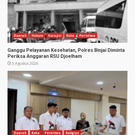
Daerah
Hukum
Korupsi
Kota
Peristiwa
Ganggu Pelayanan Kesehatan, Polres Binjai Diminta
Periksa Anggaran RSU Djoelham
5 Agustus 2026
Daerah
Kota
Peristiwa
Religius