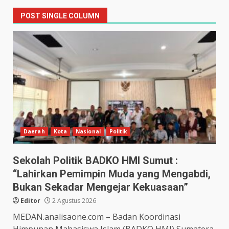
POST SINGLE COLUMN
Daerah
Kota
Nasional
Politik
Sekolah Politik BADKO HMI Sumut :
“Lahirkan Pemimpin Muda yang Mengabdi,
Bukan Sekadar Mengejar Kekuasaan”
Editor
2 Agustus 2026
MEDAN.analisaone.com – Badan Koordinasi
Himpunan Mahasiswa Islam (BADKO HMI) Sumatera