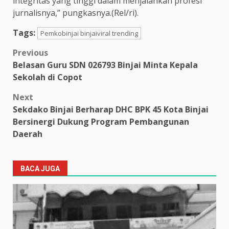
integritas yang tinggi dalam menjalankan profesi
jurnalisnya,” pungkasnya.(Rel/ri).
Tags:
Pemkobinjai binjaiviral trending
Post
Previous
Belasan Guru SDN 026793 Binjai Minta Kepala
navigation
Sekolah di Copot
Next
Sekdako Binjai Berharap DHC BPK 45 Kota Binjai
Bersinergi Dukung Program Pembangunan
Daerah
BACA JUGA