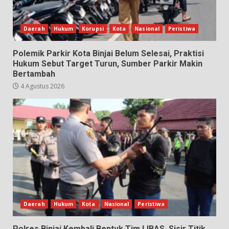
Daerah
Hukum
Korupsi
Kota
Nasional
Peristiwa
Polemik Parkir Kota Binjai Belum Selesai, Praktisi
Hukum Sebut Target Turun, Sumber Parkir Makin
Bertambah
4 Agustus 2026
Daerah
Hukum
Kota
Nasional
Peristiwa
Polres Binjai Kembali Bentuk Tim LIBAS, Sisir Titik