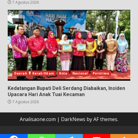
7 Agustus 2026
Daerah
Kerah Hitam
Kota
Nasional
Peristiwa
Kedatangan Bupati Deli Serdang Diabaikan, Insiden
Upacara Hari Anak Tuai Kecaman
7 Agustus 2026
Analisaone.com
|
DarkNews
by AF themes.