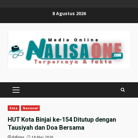
Skip
8 Agustus 2026
to
content
PRIMARY
MENU
Kota
Nasional
HUT Kota Binjai ke-154 Ditutup dengan
Tausiyah dan Doa Bersama
Editor
18 Mei 2026