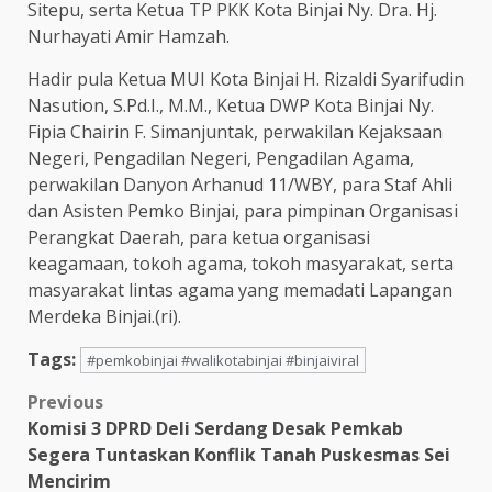
Sitepu, serta Ketua TP PKK Kota Binjai Ny. Dra. Hj.
Nurhayati Amir Hamzah.
Hadir pula Ketua MUI Kota Binjai H. Rizaldi Syarifudin
Nasution, S.Pd.I., M.M., Ketua DWP Kota Binjai Ny.
Fipia Chairin F. Simanjuntak, perwakilan Kejaksaan
Negeri, Pengadilan Negeri, Pengadilan Agama,
perwakilan Danyon Arhanud 11/WBY, para Staf Ahli
dan Asisten Pemko Binjai, para pimpinan Organisasi
Perangkat Daerah, para ketua organisasi
keagamaan, tokoh agama, tokoh masyarakat, serta
masyarakat lintas agama yang memadati Lapangan
Merdeka Binjai.(ri).
Tags:
#pemkobinjai #walikotabinjai #binjaiviral
Post
Previous
Komisi 3 DPRD Deli Serdang Desak Pemkab
navigation
Segera Tuntaskan Konflik Tanah Puskesmas Sei
Mencirim