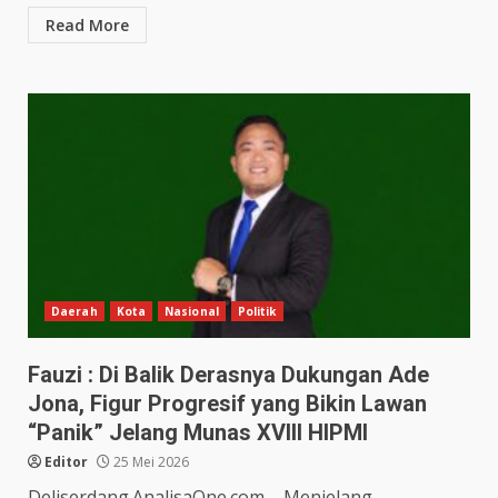
Read More
Daerah
Kota
Nasional
Politik
Fauzi : Di Balik Derasnya Dukungan Ade
Jona, Figur Progresif yang Bikin Lawan
“Panik” Jelang Munas XVIII HIPMI
Editor
25 Mei 2026
Deliserdang.AnalisaOne.com – Menjelang