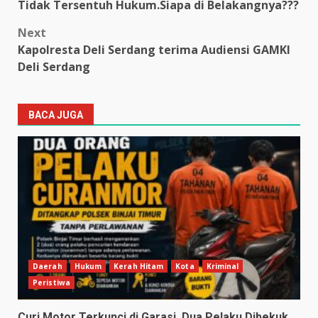
navigation
Tidak Tersentuh Hukum.Siapa di Belakangnya???
Next
Kapolresta Deli Serdang terima Audiensi GAMKI
Deli Serdang
BACA JUGA
Daerah
Hukum
Kerah Hitam
Kota
Kriminal
Peristiwa
Curi Motor Terkunci di Garasi, Dua Pelaku Dibekuk