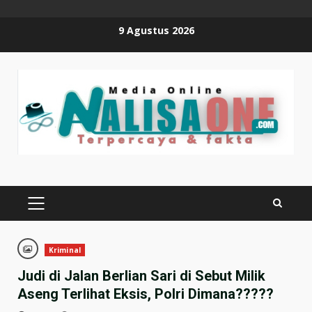
Skip
9 Agustus 2026
to
content
PRIMARY
MENU
Kriminal
Judi di Jalan Berlian Sari di Sebut Milik
Aseng Terlihat Eksis, Polri Dimana?????