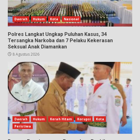
Daerah
Hukum
Kota
Nasional
Polres Langkat Ungkap Puluhan Kasus, 34
Tersangka Narkoba dan 7 Pelaku Kekerasan
Seksual Anak Diamankan
8 Agustus 2026
Daerah
Hukum
Kerah Hitam
Korupsi
Kota
Peristiwa