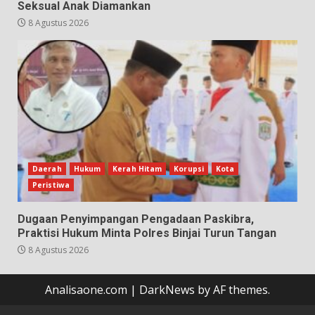
Seksual Anak Diamankan
8 Agustus 2026
Daerah
Hukum
Kerah Hitam
Korupsi
Kota
Peristiwa
Dugaan Penyimpangan Pengadaan Paskibra,
Praktisi Hukum Minta Polres Binjai Turun Tangan
8 Agustus 2026
Analisaone.com
|
DarkNews
by AF themes.