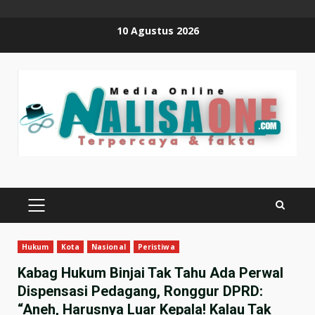
Skip
10 Agustus 2026
to
content
PRIMARY
MENU
Hukum
Kota
Nasional
Peristiwa
Kabag Hukum Binjai Tak Tahu Ada Perwal
Dispensasi Pedagang, Ronggur DPRD:
“Aneh, Harusnya Luar Kepala! Kalau Tak