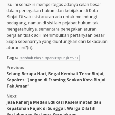
Isu ini semakin mempertegas adanya celah besar
dalam penegakan hukum dan kebijakan di Kota
Binjai. Di satu sisi aturan ada untuk melindungi
pedagang, namun di sisi lain pejabat hukum tak
mengetahuinya, sementara penegakan aturan
berjalan tidak adil, menimbulkan pertanyaan besar,
Siapa sebenarnya yang diuntungkan dari kekacauan
aturan ini?(ri).
Tags:
#dishub #binjai #parkir #pungli #APH
Post
Previous
Selang Berapa Hari, Begal Kembali Teror Binjai,
navigation
Kapolres: “Jangan di Framing Seakan Kota Binjai
Tak Aman”
Next
Jasa Raharja Medan Edukasi Keselamatan dan
Kepatuhan Pajak di Sunggal, Warga Dilatih
Pertolongan Pertama Kecelakaan