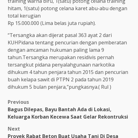
training warna biru, 1(satu) potong celana training
hitam, 1(satu) potong celana karet abu-abu dengan
total kerugian
Rp 15.000.000 (Lima belas juta rupiah).
“Tersangka akan dijerat pasal 363 ayat 2 dari
KUHPidana tentang pencurian dengan pemberatan
dengan amcaman hukuman paling lama 9
tahun.Tersangka merupakan residivis pernah
tersangkut pidana penyalahgunaan narkotika
dihukum 4 tahun penjara tahun 2015 dan pencurian
buah kelapa sawit di PTPN 2 pada tahun 2019
dihukum 5 bulan penjara,”pungkasnya.( Rul )
Post
Previous
Bagus Dilepas, Bayu Bantah Ada di Lokasi,
navigation
Keluarga Korban Kecewa Saat Gelar Rekontruksi
Next
Proyek Rabat Beton Buat Usaha Tani Di Desa