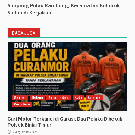
Simpang Pulau Rambung, Kecamatan Bohorok
Sudah di Kerjakan
BACA JUGA
Daerah
Hukum
Kerah Hitam
Kota
Kriminal
Peristiwa
Curi Motor Terkunci di Garasi, Dua Pelaku Dibekuk
Polsek Binjai Timur
3 Agustus 2026