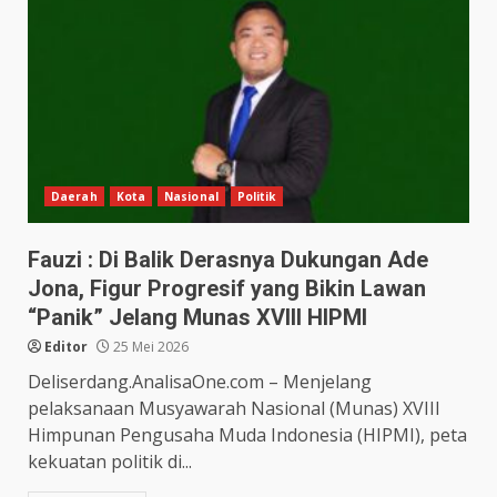
Daerah
Kota
Nasional
Politik
Fauzi : Di Balik Derasnya Dukungan Ade
Jona, Figur Progresif yang Bikin Lawan
“Panik” Jelang Munas XVIII HIPMI
Editor
25 Mei 2026
Deliserdang.AnalisaOne.com – Menjelang
pelaksanaan Musyawarah Nasional (Munas) XVIII
Himpunan Pengusaha Muda Indonesia (HIPMI), peta
kekuatan politik di...