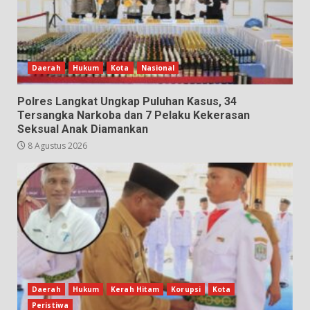
Daerah
Hukum
Kota
Nasional
Polres Langkat Ungkap Puluhan Kasus, 34
Tersangka Narkoba dan 7 Pelaku Kekerasan
Seksual Anak Diamankan
8 Agustus 2026
Daerah
Hukum
Kerah Hitam
Korupsi
Kota
Peristiwa