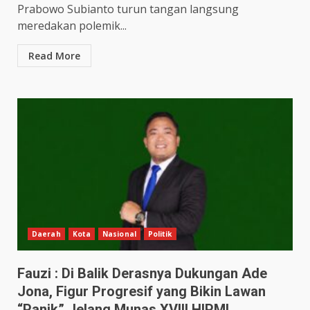
Prabowo Subianto turun tangan langsung
meredakan polemik...
Read More
Daerah
Kota
Nasional
Politik
Fauzi : Di Balik Derasnya Dukungan Ade
Jona, Figur Progresif yang Bikin Lawan
“Panik” Jelang Munas XVIII HIPMI