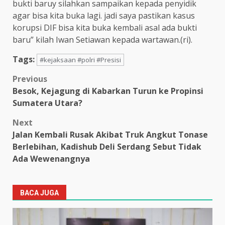
bukti baruy silahkan sampaikan kepada penyidik
agar bisa kita buka lagi. jadi saya pastikan kasus
korupsi DIF bisa kita buka kembali asal ada bukti
baru” kilah Iwan Setiawan kepada wartawan.(ri).
Tags:
#kejaksaan #polri #Presisi
Post
Previous
Besok, Kejagung di Kabarkan Turun ke Propinsi
navigation
Sumatera Utara?
Next
Jalan Kembali Rusak Akibat Truk Angkut Tonase
Berlebihan, Kadishub Deli Serdang Sebut Tidak
Ada Wewenangnya
BACA JUGA