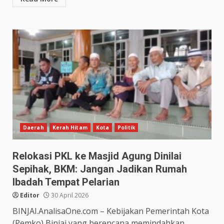
Daerah
Kerah Hitam
Kota
Politik
Relokasi PKL ke Masjid Agung Dinilai
Sepihak, BKM: Jangan Jadikan Rumah
Ibadah Tempat Pelarian
Editor
30 April 2026
BINJAI.AnalisaOne.com – Kebijakan Pemerintah Kota
(Pemko) Binjai yang berencana memindahkan