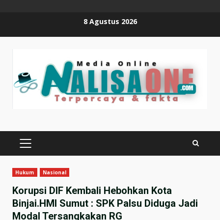
Skip
8 Agustus 2026
to
content
PRIMARY
MENU
Hukum
Nasional
Korupsi DIF Kembali Hebohkan Kota
Binjai.HMI Sumut : SPK Palsu Diduga Jadi
Modal Tersangkakan RG