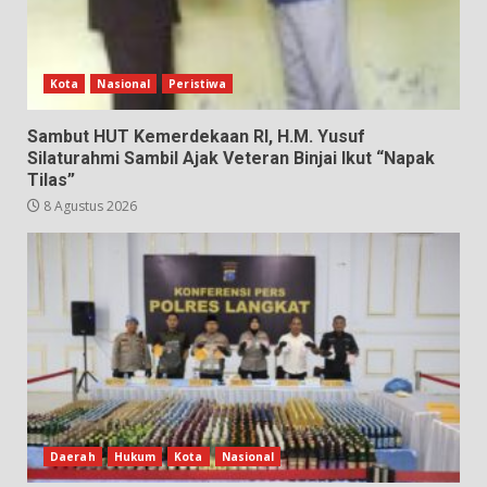
Kota
Nasional
Peristiwa
Sambut HUT Kemerdekaan RI, H.M. Yusuf
Silaturahmi Sambil Ajak Veteran Binjai Ikut “Napak
Tilas”
8 Agustus 2026
Daerah
Hukum
Kota
Nasional