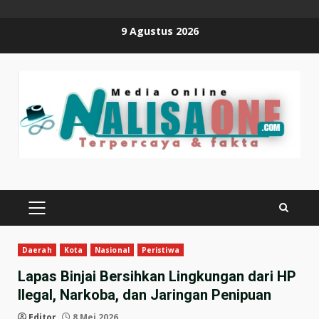
Skip
9 Agustus 2026
to
content
PRIMARY
MENU
Daerah
Kota
Nasional
Peristiwa
Lapas Binjai Bersihkan Lingkungan dari HP
Ilegal, Narkoba, dan Jaringan Penipuan
Editor
8 Mei 2026