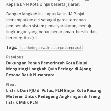
Kepala BNN Kota Binjai beserta jajaran.
Dengan langkah ini, Lapas Kelas IIA Binjai
menempatkan diri sebagai garda terdepan
pembenahan sistem pemasyarakatan, menuju
lingkungan yang benar-benar aman, bersih, dan
berintegritas.(ri).
Tags:
#pemkobinjai #walikotabinjai #binjaiviral
Post
Previous
Dukungan Penuh Pemerintah Kota Binjai
navigation
Mengiringi Langkah Quin Berlaga di Ajang
Pesona Batik Nusantara
Next
Listrik Dari PJU di Putus, PLN Binjai Kota Pasang
Meteran Untuk Pedagang Angkringan di Tiang
listrik Milik PLN