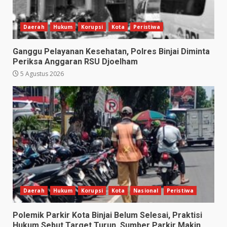
Daerah
Hukum
Korupsi
Kota
Peristiwa
Ganggu Pelayanan Kesehatan, Polres Binjai Diminta
Periksa Anggaran RSU Djoelham
5 Agustus 2026
Daerah
Hukum
Korupsi
Kota
Nasional
Peristiwa
Polemik Parkir Kota Binjai Belum Selesai, Praktisi
Hukum Sebut Target Turun, Sumber Parkir Makin