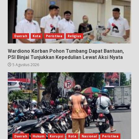
Daerah
Kota
Peristiwa
Religius
Wardiono Korban Pohon Tumbang Dapat Bantuan,
PSI Binjai Tunjukkan Kepedulian Lewat Aksi Nyata
5 Agustus 2026
Daerah
Hukum
Korupsi
Kota
Nasional
Peristiwa