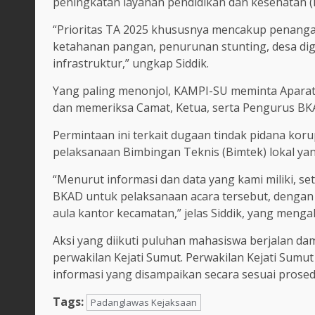
peningkatan layanan pendidikan dan kesehatan (
“Prioritas TA 2025 khususnya mencakup penang
ketahanan pangan, penurunan stunting, desa di
infrastruktur,” ungkap Siddik.
Yang paling menonjol, KAMPI-SU meminta Aparat
dan memeriksa Camat, Ketua, serta Pengurus BK
Permintaan ini terkait dugaan tindak pidana korup
pelaksanaan Bimbingan Teknis (Bimtek) lokal yang
“Menurut informasi dan data yang kami miliki, se
BKAD untuk pelaksanaan acara tersebut, dengan p
aula kantor kecamatan,” jelas Siddik, yang meng
Aksi yang diikuti puluhan mahasiswa berjalan da
perwakilan Kejati Sumut. Perwakilan Kejati Sum
informasi yang disampaikan secara sesuai prose
Tags:
Padanglawas Kejaksaan