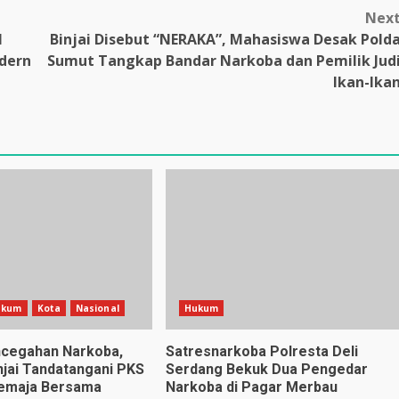
Nex
I
Binjai Disebut “NERAKA”, Mahasiswa Desak Pold
dern
Sumut Tangkap Bandar Narkoba dan Pemilik Jud
Ikan-Ika
ukum
Kota
Nasional
Hukum
ncegahan Narkoba,
Satresnarkoba Polresta Deli
njai Tandatangani PKS
Serdang Bekuk Dua Pengedar
Remaja Bersama
Narkoba di Pagar Merbau