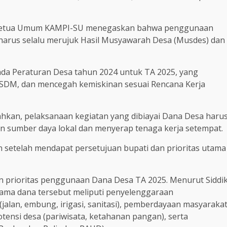
u Ketua Umum KAMPI-SU menegaskan bahwa penggunaan
arus selalu merujuk Hasil Musyawarah Desa (Musdes) dan
da Peraturan Desa tahun 2024 untuk TA 2025, yang
 SDM, dan mencegah kemiskinan sesuai Rencana Kerja
kan, pelaksanaan kegiatan yang dibiayai Dana Desa haru
n sumber daya lokal dan menyerap tenaga kerja setempat.
n setelah mendapat persetujuan bupati dan prioritas utama
an prioritas penggunaan Dana Desa TA 2025. Menurut Siddi
tama dana tersebut meliputi penyelenggaraan
alan, embung, irigasi, sanitasi), pemberdayaan masyaraka
ensi desa (pariwisata, ketahanan pangan), serta