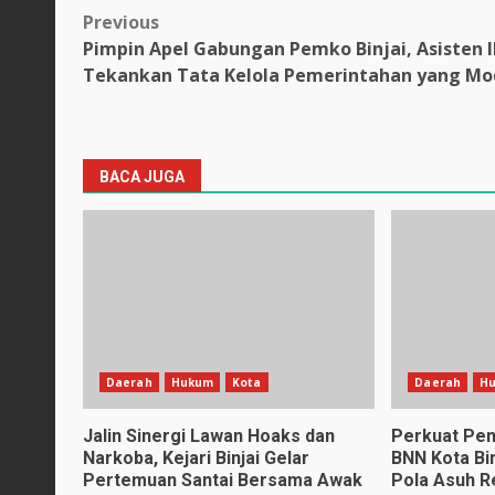
Post
Previous
Pimpin Apel Gabungan Pemko Binjai, Asisten I
navigation
Tekankan Tata Kelola Pemerintahan yang Mo
BACA JUGA
Daerah
Hukum
Kota
Daerah
H
Jalin Sinergi Lawan Hoaks dan
Perkuat Pe
Narkoba, Kejari Binjai Gelar
BNN Kota Bi
Pertemuan Santai Bersama Awak
Pola Asuh 