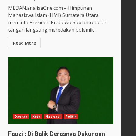
MEDAN.analisaOne.com – Himpunan
Mahasiswa Islam (HMI) Sumatera Utara
meminta Presiden Prabowo Subianto turun
tangan langsung meredakan polemik...
Read More
Daerah
Kota
Nasional
Politik
Fauzi : Di Balik Derasnya Dukungan