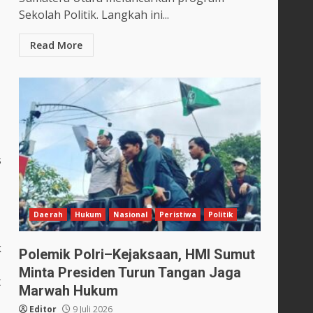
Sekolah Politik. Langkah ini...
Read More
s
Daerah
Hukum
Nasional
Peristiwa
Politik
k
Polemik Polri–Kejaksaan, HMI Sumut
Minta Presiden Turun Tangan Jaga
t
Marwah Hukum
Editor
9 Juli 2026