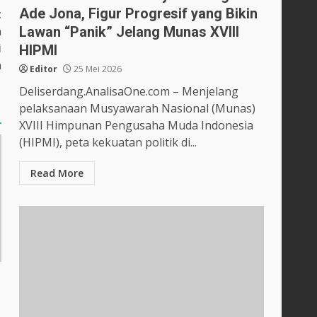
Ade Jona, Figur Progresif yang Bikin
t
Lawan “Panik” Jelang Munas XVIII
a
i
HIPMI
n
Editor
25 Mei 2026
Deliserdang.AnalisaOne.com – Menjelang
pelaksanaan Musyawarah Nasional (Munas)
XVIII Himpunan Pengusaha Muda Indonesia
(HIPMI), peta kekuatan politik di...
Read More