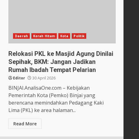
Daerah
Kerah Hitam
Kota
Politik
Relokasi PKL ke Masjid Agung Dinilai
Sepihak, BKM: Jangan Jadikan
Rumah Ibadah Tempat Pelarian
Editor
30 April 2026
BINJAI.AnalisaOne.com – Kebijakan
Pemerintah Kota (Pemko) Binjai yang
berencana memindahkan Pedagang Kaki
Lima (PKL) ke area halaman...
Read More