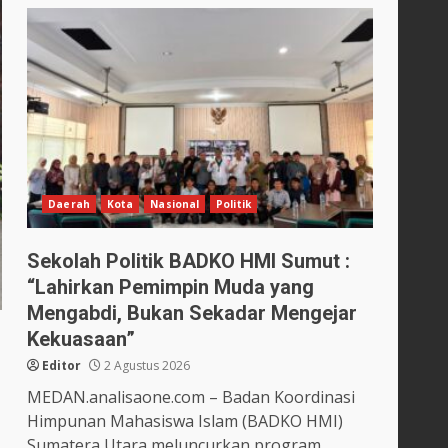
Daerah
Kota
Nasional
Politik
Sekolah Politik BADKO HMI Sumut :
“Lahirkan Pemimpin Muda yang
Mengabdi, Bukan Sekadar Mengejar
Kekuasaan”
Editor
2 Agustus 2026
MEDAN.analisaone.com – Badan Koordinasi
Himpunan Mahasiswa Islam (BADKO HMI)
Sumatera Utara meluncurkan program