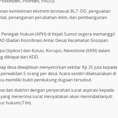
Poskesdes, Polindes, PAUD).
anan kemiskinan ekstrem termasuk BLT-DD, penguatan
gital, penanganan perubahan iklim, dan pembangunan
 Penegak Hukum (APH) di Kejati Sumut segera memanggil
AD (Badan Koordinasi Antar Desa) Kecamatan Sosopan.
si (tipikor) dan Kolusi, Korupsi, Nevotisme (KKN) dalam
 dibiayai dari ADD.
tiap desa diwajibkan menyetorkan sekitar Rp 25 juta kepada
erwakilan 5 orang per desa. Acara sendiri dilaksanakan di
aku memiliki bukti pendukung dugaan tersebut.
mai dan diakhiri dengan penyerahan surat aspirasi kepada
ut yang menerima surat menyatakan akan menindaklanjuti
dur hukum.(Tim).