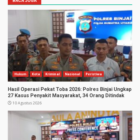
BACA JUGA
Hukum
Kota
Kriminal
Nasional
Peristiwa
Hasil Operasi Pekat Toba 2026: Polres Binjai Ungkap
27 Kasus Penyakit Masyarakat, 34 Orang Ditindak
10 Agustus 2026