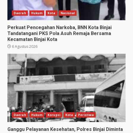
Daerah
Hukum
Kota
Nasional
Perkuat Pencegahan Narkoba, BNN Kota Binjai
Tandatangani PKS Pola Asuh Remaja Bersama
Kecamatan Binjai Kota
6 Agustus 2026
Daerah
Hukum
Korupsi
Kota
Peristiwa
Ganggu Pelayanan Kesehatan, Polres Binjai Diminta