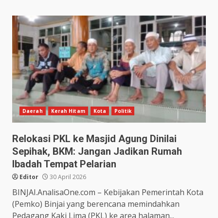
Daerah
Kerah Hitam
Kota
Politik
Relokasi PKL ke Masjid Agung Dinilai
Sepihak, BKM: Jangan Jadikan Rumah
Ibadah Tempat Pelarian
Editor
30 April 2026
BINJAI.AnalisaOne.com – Kebijakan Pemerintah Kota
(Pemko) Binjai yang berencana memindahkan
Pedagang Kaki Lima (PKL) ke area halaman...