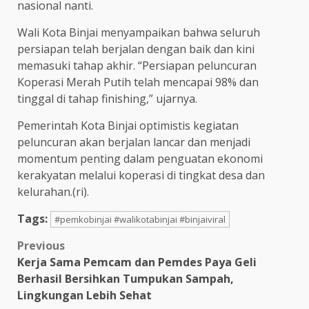
nasional nanti.
Wali Kota Binjai menyampaikan bahwa seluruh
persiapan telah berjalan dengan baik dan kini
memasuki tahap akhir. “Persiapan peluncuran
Koperasi Merah Putih telah mencapai 98% dan
tinggal di tahap finishing,” ujarnya.
Pemerintah Kota Binjai optimistis kegiatan
peluncuran akan berjalan lancar dan menjadi
momentum penting dalam penguatan ekonomi
kerakyatan melalui koperasi di tingkat desa dan
kelurahan.(ri).
Tags:
#pemkobinjai #walikotabinjai #binjaiviral
Post
Previous
Kerja Sama Pemcam dan Pemdes Paya Geli
navigation
Berhasil Bersihkan Tumpukan Sampah,
Lingkungan Lebih Sehat