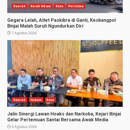
Daerah
Kerah Hitam
Kota
Peristiwa
Gegara Lelah, Atlet Paskibra di Ganti, Kesbangpol
Binjai Malah Suruh Ngundurkan Diri
7 Agustus 2026
Daerah
Hukum
Kota
Jalin Sinergi Lawan Hoaks dan Narkoba, Kejari Binjai
Gelar Pertemuan Santai Bersama Awak Media
6 Agustus 2026