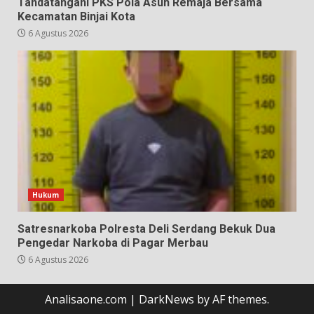
Tandatangani PKS Pola Asuh Remaja Bersama
Kecamatan Binjai Kota
6 Agustus 2026
Hukum
Satresnarkoba Polresta Deli Serdang Bekuk Dua
Pengedar Narkoba di Pagar Merbau
6 Agustus 2026
Analisaone.com
|
DarkNews
by AF themes.