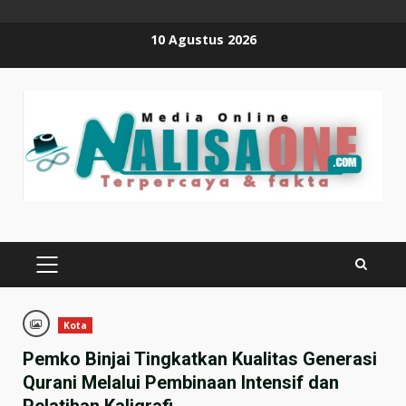
Skip
10 Agustus 2026
to
content
PRIMARY
MENU
Kota
Pemko Binjai Tingkatkan Kualitas Generasi
Qurani Melalui Pembinaan Intensif dan