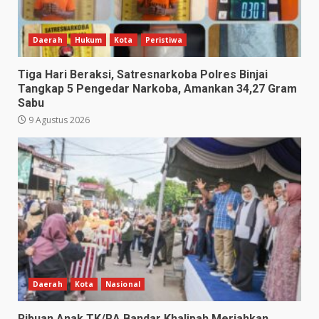
Daerah
Hukum
Kota
Peristiwa
Tiga Hari Beraksi, Satresnarkoba Polres Binjai
Tangkap 5 Pengedar Narkoba, Amankan 34,27 Gram
Sabu
9 Agustus 2026
Daerah
Kota
Nasional
Ribuan Anak TK/RA Bandar Khalipah Meriahkan