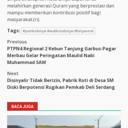
melahirkan generasi Qurani yang berprestasi dan
mampu memberikan kontribusi positif bagi
masyarakat.(ri).
Tags:
#pemkobinjai #walikotabinjai #binjaiviral
Post
Previous
PTPN4 Regional 2 Kebun Tanjung Garbus-Pagar
navigation
Merbau Gelar Peringatan Maulid Nabi
Muhammad SAW
Next
Disinyalir Tidak Berizin, Pabrik Roti di Desa SM
Diski Berpotensi Rugikan Pemkab Deli Serdang
BACA JUGA