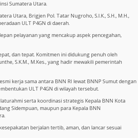
insi Sumatera Utara.
a Utara, Brigjen Pol. Tatar Nugroho, S.I.K., S.H., M.H.,
eradaan ULT P4GN di daerah.
erdepan pelayanan yang mencakup aspek pencegahan,
epat, dan tepat. Komitmen ini didukung penuh oleh
the, S.K.M., M.Kes., yang hadir mewakili pemerintah
 resmi kerja sama antara BNN RI lewat BNNP Sumut dengan
bentukan ULT P4GN di wilayah tersebut.
ilaturahmi serta koordinasi strategis Kepala BNN Kota
adang Sidempuan, maupun para Kepala BNN
ra.
sepakatan berjalan tertib, aman, dan lancar sesuai