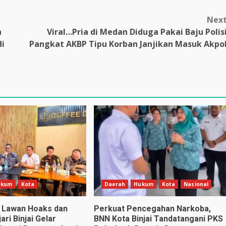
Nex
n
Viral…Pria di Medan Diduga Pakai Baju Polis
di
Pangkat AKBP Tipu Korban Janjikan Masuk Akpo
ukum
Kota
Daerah
Hukum
Kota
Nasional
gi Lawan Hoaks dan
Perkuat Pencegahan Narkoba,
ari Binjai Gelar
BNN Kota Binjai Tandatangani PKS