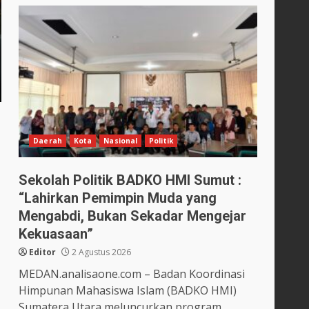
Daerah
Kota
Nasional
Politik
Sekolah Politik BADKO HMI Sumut :
“Lahirkan Pemimpin Muda yang
Mengabdi, Bukan Sekadar Mengejar
Kekuasaan”
Editor
2 Agustus 2026
MEDAN.analisaone.com – Badan Koordinasi
Himpunan Mahasiswa Islam (BADKO HMI)
Sumatera Utara meluncurkan program