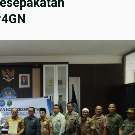
esepakatan
P4GN