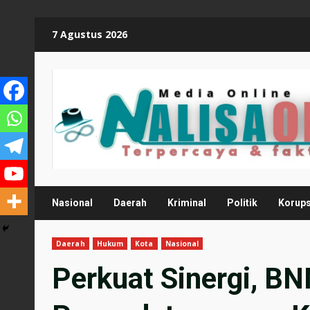
Skip
7 Agustus 2026
to
content
Nasional
Daerah
Kriminal
Politik
Korups
Daerah
Hukum
Kota
Nasional
Perkuat Sinergi, BNN