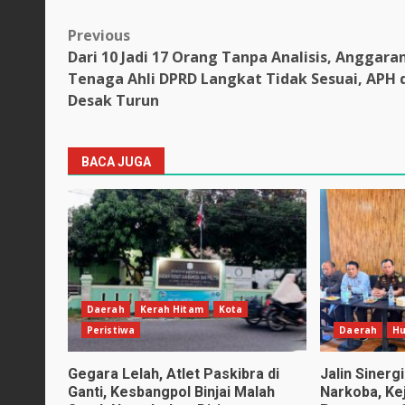
Post
Previous
Dari 10 Jadi 17 Orang Tanpa Analisis, Anggara
navigation
Tenaga Ahli DPRD Langkat Tidak Sesuai, APH 
Desak Turun
BACA JUGA
Daerah
Kerah Hitam
Kota
Peristiwa
Daerah
H
Gegara Lelah, Atlet Paskibra di
Jalin Siner
Ganti, Kesbangpol Binjai Malah
Narkoba, Kej