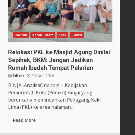
Daerah
Kerah Hitam
Kota
Politik
Relokasi PKL ke Masjid Agung Dinilai
Sepihak, BKM: Jangan Jadikan
Rumah Ibadah Tempat Pelarian
Editor
30 April 2026
BINJAI.AnalisaOne.com – Kebijakan
Pemerintah Kota (Pemko) Binjai yang
berencana memindahkan Pedagang Kaki
Lima (PKL) ke area halaman...
Read More