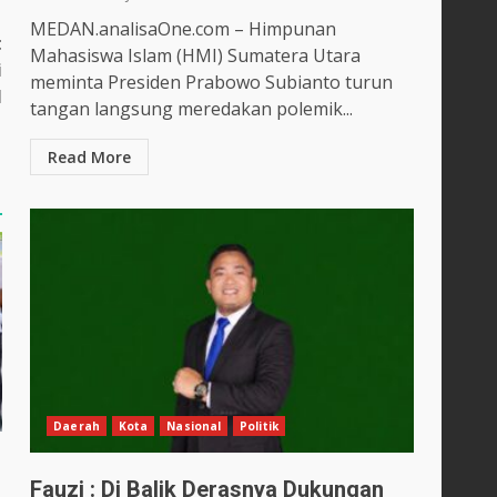
MEDAN.analisaOne.com – Himpunan
t
Mahasiswa Islam (HMI) Sumatera Utara
i
meminta Presiden Prabowo Subianto turun
l
tangan langsung meredakan polemik...
Read More
Daerah
Kota
Nasional
Politik
Fauzi : Di Balik Derasnya Dukungan