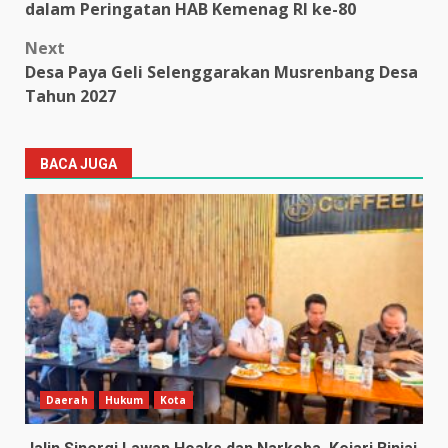
navigation
dalam Peringatan HAB Kemenag RI ke-80
Next
Desa Paya Geli Selenggarakan Musrenbang Desa
Tahun 2027
BACA JUGA
Daerah
Hukum
Kota