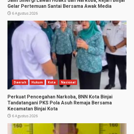
Jalin Sinergi Lawan Hoaks dan Narkoba, Kejari Binjai
Gelar Pertemuan Santai Bersama Awak Media
6 Agustus 2026
Daerah
Hukum
Kota
Nasional
Perkuat Pencegahan Narkoba, BNN Kota Binjai
Tandatangani PKS Pola Asuh Remaja Bersama
Kecamatan Binjai Kota
6 Agustus 2026