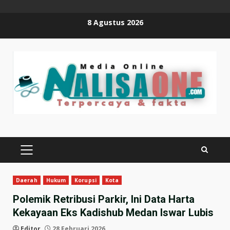
Skip
8 Agustus 2026
to
content
PRIMARY
MENU
Daerah
Hukum
Korupsi
Kota
Polemik Retribusi Parkir, Ini Data Harta
Kekayaan Eks Kadishub Medan Iswar Lubis
Editor
28 Februari 2026