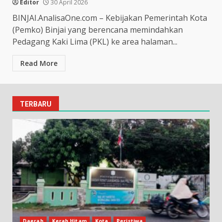
Editor
30 April 2026
BINJAI.AnalisaOne.com – Kebijakan Pemerintah Kota
(Pemko) Binjai yang berencana memindahkan
Pedagang Kaki Lima (PKL) ke area halaman...
Read More
TERBARU
Daerah
Kerah Hitam
Kota
Peristiwa