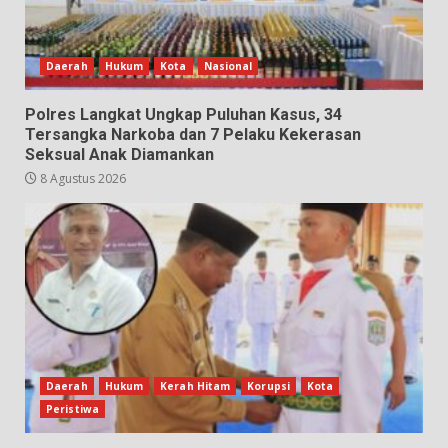
Daerah
Hukum
Kota
Nasional
Polres Langkat Ungkap Puluhan Kasus, 34
Tersangka Narkoba dan 7 Pelaku Kekerasan
Seksual Anak Diamankan
8 Agustus 2026
Daerah
Hukum
Kerah Hitam
Korupsi
Kota
Peristiwa