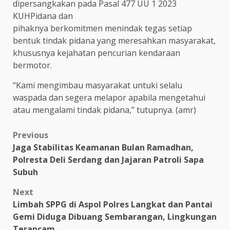
dipersangkakan pada Pasal 477 UU 1 2023
KUHPidana dan
pihaknya berkomitmen menindak tegas setiap
bentuk tindak pidana yang meresahkan masyarakat,
khususnya kejahatan pencurian kendaraan
bermotor.
“Kami mengimbau masyarakat untuki selalu
waspada dan segera melapor apabila mengetahui
atau mengalami tindak pidana,” tutupnya. (amr)
Post
Previous
Jaga Stabilitas Keamanan Bulan Ramadhan,
navigation
Polresta Deli Serdang dan Jajaran Patroli Sapa
Subuh
Next
Limbah SPPG di Aspol Polres Langkat dan Pantai
Gemi Diduga Dibuang Sembarangan, Lingkungan
Terancam