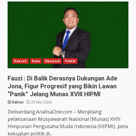
Daerah
Kota
Nasional
Politik
Fauzi : Di Balik Derasnya Dukungan Ade
Jona, Figur Progresif yang Bikin Lawan
“Panik” Jelang Munas XVIII HIPMI
Editor
25 Mei 2026
Deliserdang.AnalisaOne.com – Menjelang
pelaksanaan Musyawarah Nasional (Munas) XVIII
Himpunan Pengusaha Muda Indonesia (HIPMI), peta
kekuatan politik di...