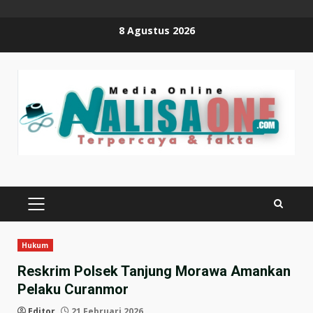
Skip
8 Agustus 2026
to
content
PRIMARY
MENU
Hukum
Reskrim Polsek Tanjung Morawa Amankan
Pelaku Curanmor
Editor
21 Februari 2026