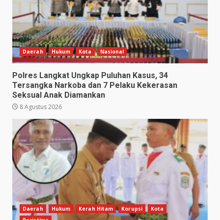
Daerah
Hukum
Kota
Nasional
Polres Langkat Ungkap Puluhan Kasus, 34
Tersangka Narkoba dan 7 Pelaku Kekerasan
Seksual Anak Diamankan
8 Agustus 2026
Daerah
Hukum
Kerah Hitam
Korupsi
Kota
Peristiwa