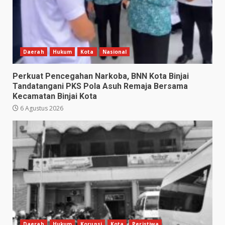
Daerah
Hukum
Kota
Nasional
Perkuat Pencegahan Narkoba, BNN Kota Binjai
Tandatangani PKS Pola Asuh Remaja Bersama
Kecamatan Binjai Kota
6 Agustus 2026
Daerah
Hukum
Korupsi
Kota
Peristiwa