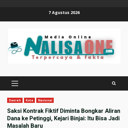
Skip
7 Agustus 2026
to
content
PRIMARY
MENU
Daerah
Kota
Nasional
Saksi Kontrak Fiktif Diminta Bongkar Aliran
Dana ke Petinggi, Kejari Binjai: Itu Bisa Jadi
Masalah Baru