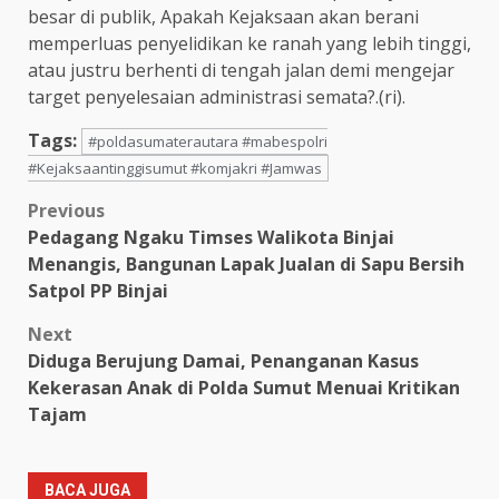
besar di publik, Apakah Kejaksaan akan berani
memperluas penyelidikan ke ranah yang lebih tinggi,
atau justru berhenti di tengah jalan demi mengejar
target penyelesaian administrasi semata?.(ri).
Tags:
#poldasumaterautara #mabespolri
#Kejaksaantinggisumut #komjakri #Jamwas
Post
Previous
Pedagang Ngaku Timses Walikota Binjai
navigation
Menangis, Bangunan Lapak Jualan di Sapu Bersih
Satpol PP Binjai
Next
Diduga Berujung Damai, Penanganan Kasus
Kekerasan Anak di Polda Sumut Menuai Kritikan
Tajam
BACA JUGA