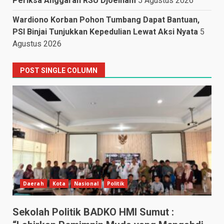
Periksa Anggaran RSU Djoelham
5 Agustus 2026
Wardiono Korban Pohon Tumbang Dapat Bantuan,
PSI Binjai Tunjukkan Kepedulian Lewat Aksi Nyata
5
Agustus 2026
POST SINGLE COLUMN
Daerah
Kota
Nasional
Politik
Sekolah Politik BADKO HMI Sumut :