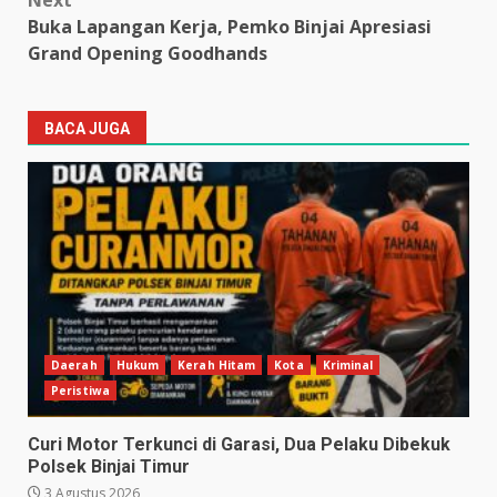
Next
Buka Lapangan Kerja, Pemko Binjai Apresiasi
Grand Opening Goodhands
BACA JUGA
Daerah
Hukum
Kerah Hitam
Kota
Kriminal
Peristiwa
Curi Motor Terkunci di Garasi, Dua Pelaku Dibekuk
Polsek Binjai Timur
3 Agustus 2026