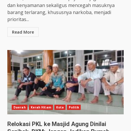
dan kenyamanan sekaligus mencegah masuknya
barang terlarang, khususnya narkoba, menjadi
prioritas...
Read More
Daerah
Kerah Hitam
Kota
Politik
Relokasi PKL ke Masjid Agung Dinilai