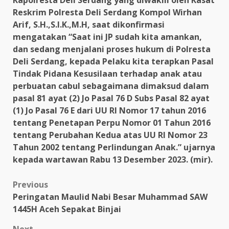
Kapolresta Deli Serdang yang diwakili oleh Kasat
Reskrim Polresta Deli Serdang Kompol Wirhan
Arif, S.H.,S.I.K.,M.H, saat dikonfirmasi
mengatakan “Saat ini JP sudah kita amankan,
dan sedang menjalani proses hukum di Polresta
Deli Serdang, kepada Pelaku kita terapkan Pasal
Tindak Pidana Kesusilaan terhadap anak atau
perbuatan cabul sebagaimana dimaksud dalam
pasal 81 ayat (2) Jo Pasal 76 D Subs Pasal 82 ayat
(1) Jo Pasal 76 E dari UU RI Nomor 17 tahun 2016
tentang Penetapan Perpu Nomor 01 Tahun 2016
tentang Perubahan Kedua atas UU RI Nomor 23
Tahun 2002 tentang Perlindungan Anak.” ujarnya
kepada wartawan Rabu 13 Desember 2023. (mir).
Post
Previous
Peringatan Maulid Nabi Besar Muhammad SAW
navigation
1445H Aceh Sepakat Binjai