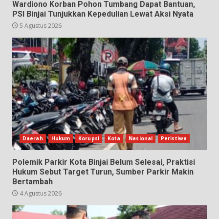
Wardiono Korban Pohon Tumbang Dapat Bantuan,
PSI Binjai Tunjukkan Kepedulian Lewat Aksi Nyata
5 Agustus 2026
Daerah
Hukum
Korupsi
Kota
Nasional
Peristiwa
Polemik Parkir Kota Binjai Belum Selesai, Praktisi
Hukum Sebut Target Turun, Sumber Parkir Makin
Bertambah
4 Agustus 2026