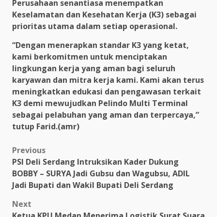
Perusahaan senantiasa menempatkan
Keselamatan dan Kesehatan Kerja (K3) sebagai
prioritas utama dalam setiap operasional.
“Dengan menerapkan standar K3 yang ketat,
kami berkomitmen untuk menciptakan
lingkungan kerja yang aman bagi seluruh
karyawan dan mitra kerja kami. Kami akan terus
meningkatkan edukasi dan pengawasan terkait
K3 demi mewujudkan Pelindo Multi Terminal
sebagai pelabuhan yang aman dan terpercaya,”
tutup Farid.(amr)
Post
Previous
PSI Deli Serdang Intruksikan Kader Dukung
navigation
BOBBY – SURYA Jadi Gubsu dan Wagubsu, ADIL
Jadi Bupati dan Wakil Bupati Deli Serdang
Next
Ketua KPU Medan Menerima Logistik Surat Suara