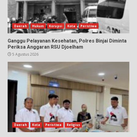
Daerah
Hukum
Korupsi
Kota
Peristiwa
Ganggu Pelayanan Kesehatan, Polres Binjai Diminta
Periksa Anggaran RSU Djoelham
5 Agustus 2026
Daerah
Kota
Peristiwa
Religius