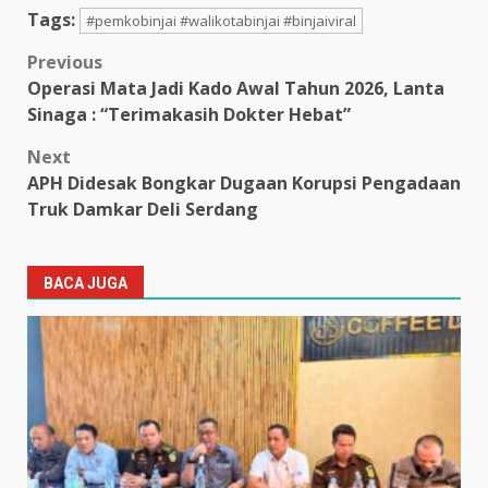
Tags:
#pemkobinjai #walikotabinjai #binjaiviral
Post
Previous
Operasi Mata Jadi Kado Awal Tahun 2026, Lanta
navigation
Sinaga : “Terimakasih Dokter Hebat”
Next
APH Didesak Bongkar Dugaan Korupsi Pengadaan
Truk Damkar Deli Serdang
BACA JUGA