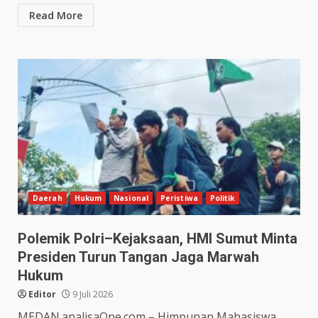
Read More
Daerah
Hukum
Nasional
Peristiwa
Politik
Polemik Polri–Kejaksaan, HMI Sumut Minta
Presiden Turun Tangan Jaga Marwah
Hukum
Editor
9 Juli 2026
MEDAN.analisaOne.com – Himpunan Mahasiswa