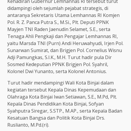
Kehadiran Gubernur Lemhannas RI tersebut turut
didampingi oleh sejumlah pejabat strategis, di
antaranya Sekretaris Utama Lemhannas RI Komjen
Pol. R. Z. Panca Putra S., M.Si., Plt. Deputi PPNK
Mayjen TNI Raden Jaenudin Selamet, S.E., serta
Tenaga Ahli Pengkaji dan Pengajar Lemhannas RI,
yaitu Marsda TNI (Purn) Andi Heruwahyudi, Irjen Pol.
Sunarwan Sumirat, dan Brigjen Pol. Cornelius Wisnu
Adji Pamungkas, S.I.K., M.H. Turut hadir pula Dir
Sosmed Kedeputian PPNK Brigjen Pol. Syahril,
Kolonel Dwi Yunanto, serta Kolonel Antonius.
Turut hadir mendampingi Wali Kota Binjai dalam
kegiatan tersebut Kepala Dinas Kepemudaan dan
Olahraga Kota Binjai Iwan Setiawan, S.E., M.Pd, Plt.
Kepala Dinas Pendidikan Kota Binjai, Sofyan
Syahputra Siregar, S.STP., M.AP., serta Kepala Badan
Kesatuan Bangsa dan Politik Kota Binjai Drs.
Ruslianto, M.Pd.(ri).