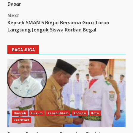
Dasar
Next
Kepsek SMAN 5 Binjai Bersama Guru Turun
Langsung Jenguk Siswa Korban Begal
BACA JUGA
Daerah
Hukum
Kerah Hitam
Korupsi
Kota
Peristiwa