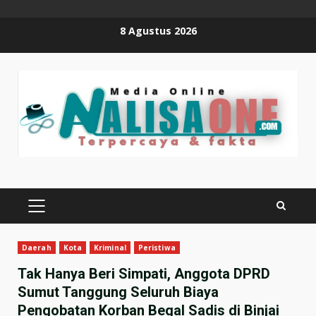
Skip
8 Agustus 2026
to
content
PRIMARY
MENU
Daerah
Kota
Kriminal
Peristiwa
Tak Hanya Beri Simpati, Anggota DPRD
Sumut Tanggung Seluruh Biaya
Pengobatan Korban Begal Sadis di Binjai