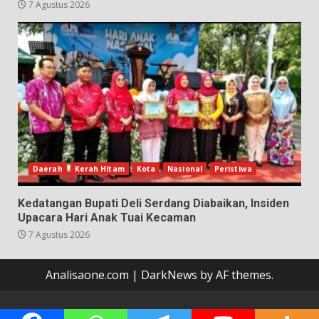
7 Agustus 2026
Daerah
Kerah Hitam
Kota
Nasional
Peristiwa
Kedatangan Bupati Deli Serdang Diabaikan, Insiden
Upacara Hari Anak Tuai Kecaman
7 Agustus 2026
Analisaone.com
|
DarkNews
by AF themes.