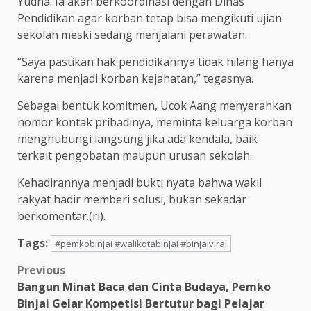
Yudha. Ia akan berkoordinasi dengan Dinas
Pendidikan agar korban tetap bisa mengikuti ujian
sekolah meski sedang menjalani perawatan.
“Saya pastikan hak pendidikannya tidak hilang hanya
karena menjadi korban kejahatan,” tegasnya.
Sebagai bentuk komitmen, Ucok Aang menyerahkan
nomor kontak pribadinya, meminta keluarga korban
menghubungi langsung jika ada kendala, baik
terkait pengobatan maupun urusan sekolah.
Kehadirannya menjadi bukti nyata bahwa wakil
rakyat hadir memberi solusi, bukan sekadar
berkomentar.(ri).
Tags:
#pemkobinjai #walikotabinjai #binjaiviral
Post
Previous
Bangun Minat Baca dan Cinta Budaya, Pemko
navigation
Binjai Gelar Kompetisi Bertutur bagi Pelajar