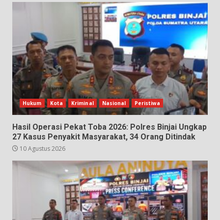
Hukum
Kota
Kriminal
Nasional
Peristiwa
Hasil Operasi Pekat Toba 2026: Polres Binjai Ungkap
27 Kasus Penyakit Masyarakat, 34 Orang Ditindak
10 Agustus 2026