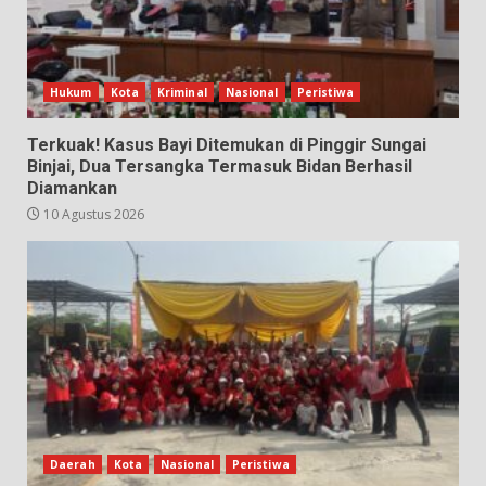
Hukum
Kota
Kriminal
Nasional
Peristiwa
Terkuak! Kasus Bayi Ditemukan di Pinggir Sungai
Binjai, Dua Tersangka Termasuk Bidan Berhasil
Diamankan
10 Agustus 2026
Daerah
Kota
Nasional
Peristiwa