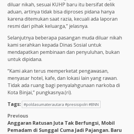
diluar nikah, sesuai KUHP baru itu bersifat delik
aduan, artinya tidak bisa diproses pidana hanya
karena ditemukan saat razia, kecuali ada laporan
resmi dari pihak keluarga,” jelasnya.
Selanjutnya beberapa pasangan muda diluar nikah
kami serahkan kepada Dinas Sosial untuk
mendapatkan pembinaan dan penyuluhan, bukan
untuk dipidana.
“Kami akan terus memperketat pengawasan,
menyasar hotel, kafe, dan lokasi lain yang rawan.
Tidak ada ruang bagi penyalahgunaan narkoba di
Kota Binjai,” pungkasnya.(ri).
Tags:
#poldasumaterautara #presisipolri #BNN
Post
Previous
Anggaran Ratusan Juta Tak Berfungsi, Mobil
navigation
Pemadam di Sunggal Cuma Jadi Pajangan. Baru