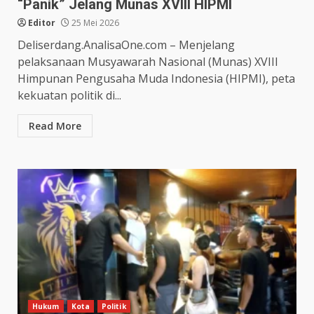
“Panik” Jelang Munas XVIII HIPMI
Editor
25 Mei 2026
Deliserdang.AnalisaOne.com – Menjelang
pelaksanaan Musyawarah Nasional (Munas) XVIII
Himpunan Pengusaha Muda Indonesia (HIPMI), peta
kekuatan politik di...
Read More
Hukum
Kota
Politik