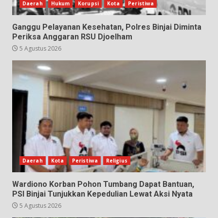
Daerah
Hukum
Korupsi
Kota
Peristiwa
Ganggu Pelayanan Kesehatan, Polres Binjai Diminta
Periksa Anggaran RSU Djoelham
5 Agustus 2026
Daerah
Kota
Peristiwa
Religius
Wardiono Korban Pohon Tumbang Dapat Bantuan,
PSI Binjai Tunjukkan Kepedulian Lewat Aksi Nyata
5 Agustus 2026