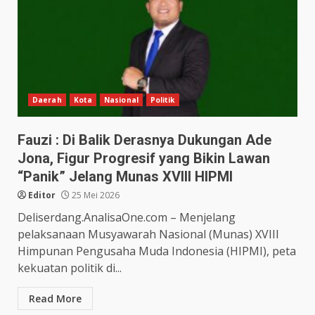
Daerah
Kota
Nasional
Politik
Fauzi : Di Balik Derasnya Dukungan Ade
Jona, Figur Progresif yang Bikin Lawan
“Panik” Jelang Munas XVIII HIPMI
Editor
25 Mei 2026
Deliserdang.AnalisaOne.com – Menjelang
pelaksanaan Musyawarah Nasional (Munas) XVIII
Himpunan Pengusaha Muda Indonesia (HIPMI), peta
kekuatan politik di...
Read More