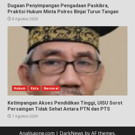
Dugaan Penyimpangan Pengadaan Paskibra,
Praktisi Hukum Minta Polres Binjai Turun Tangan
8 Agustus 2026
Hukum
Kota
Nasional
Ketimpangan Akses Pendidikan Tinggi, UISU Sorot
Persaingan Tidak Sehat Antara PTN dan PTS
7 Agustus 2026
Analisaone.com
|
DarkNews
by AF themes.