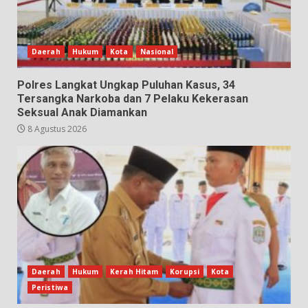
Daerah
Hukum
Kota
Nasional
Polres Langkat Ungkap Puluhan Kasus, 34
Tersangka Narkoba dan 7 Pelaku Kekerasan
Seksual Anak Diamankan
8 Agustus 2026
Daerah
Hukum
Kerah Hitam
Korupsi
Kota
Peristiwa