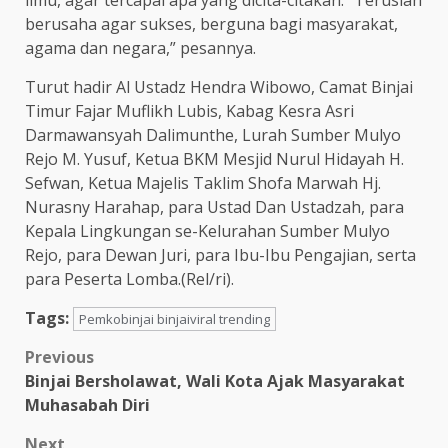
ilmu, agar tercapai apa yang dicita-citakan. “Teruslah
berusaha agar sukses, berguna bagi masyarakat,
agama dan negara,” pesannya.
Turut hadir Al Ustadz Hendra Wibowo, Camat Binjai
Timur Fajar Muflikh Lubis, Kabag Kesra Asri
Darmawansyah Dalimunthe, Lurah Sumber Mulyo
Rejo M. Yusuf, Ketua BKM Mesjid Nurul Hidayah H.
Sefwan, Ketua Majelis Taklim Shofa Marwah Hj.
Nurasny Harahap, para Ustad Dan Ustadzah, para
Kepala Lingkungan se-Kelurahan Sumber Mulyo
Rejo, para Dewan Juri, para Ibu-Ibu Pengajian, serta
para Peserta Lomba.(Rel/ri).
Tags:
Pemkobinjai binjaiviral trending
Post
Previous
Binjai Bersholawat, Wali Kota Ajak Masyarakat
navigation
Muhasabah Diri
Next