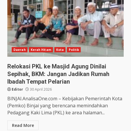
Daerah
Kerah Hitam
Kota
Politik
Relokasi PKL ke Masjid Agung Dinilai
Sepihak, BKM: Jangan Jadikan Rumah
Ibadah Tempat Pelarian
Editor
30 April 2026
BINJAI.AnalisaOne.com – Kebijakan Pemerintah Kota
(Pemko) Binjai yang berencana memindahkan
Pedagang Kaki Lima (PKL) ke area halaman...
Read More