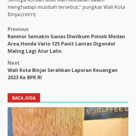
menghadapi musibah tersebut,” pungkas Wali Kota
Binjai.(rel/ri).
Post
Previous
Ranmor Semakin Ganas Diwilkum Polsek Medan
navigation
Area,Honda Vario 125 Panit Lantas Digondol
Maling Lagi Atur Lalin
Next
Wali Kota Binjai Serahkan Laporan Keuangan
2023 Ke BPK RI
BACA JUGA