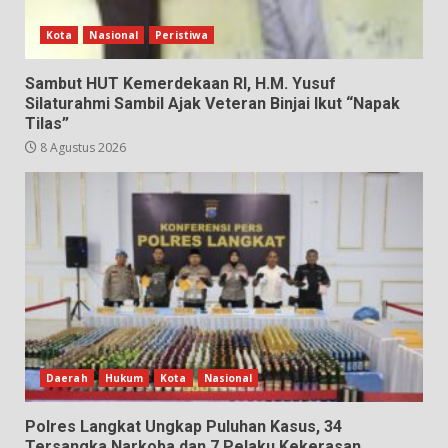
Kota
Nasional
Peristiwa
Sambut HUT Kemerdekaan RI, H.M. Yusuf
Silaturahmi Sambil Ajak Veteran Binjai Ikut “Napak
Tilas”
8 Agustus 2026
Daerah
Hukum
Kota
Nasional
Polres Langkat Ungkap Puluhan Kasus, 34
Tersangka Narkoba dan 7 Pelaku Kekerasan