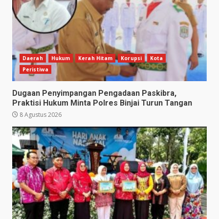
Daerah
Hukum
Kerah Hitam
Korupsi
Kota
Peristiwa
Dugaan Penyimpangan Pengadaan Paskibra,
Praktisi Hukum Minta Polres Binjai Turun Tangan
8 Agustus 2026