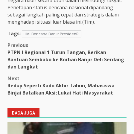
negara hadir secara utuh dalam melindungi rakyat.
Penetapan status bencana nasional dipandang
sebagai langkah paling cepat dan strategis dalam
menghadapi situasi luar biasa ini.(Tim).
Tags:
HMI Bencana Banjir PresidenRI
Post
Previous
PTPN I Regional 1 Turun Tangan, Berikan
navigation
Bantuan Sembako ke Korban Banjir Deli Serdang
dan Langkat
Next
Redup Seperti Kado Akhir Tahun, Mahasiswa
Binjai Batalkan Aksi; Lukai Hati Masyarakat
BACA JUGA