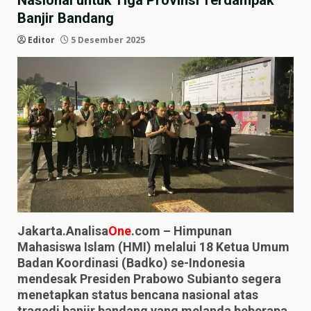
Nasional untuk Tiga Provinsi Terdampak
Banjir Bandang
Editor
5 Desember 2025
Jakarta.Analisa
One
.com – Himpunan
Mahasiswa Islam (HMI) melalui 18 Ketua Umum
Badan Koordinasi (Badko) se-Indonesia
mendesak Presiden Prabowo Subianto segera
menetapkan status bencana nasional atas
tragedi banjir bandang yang melanda beberapa