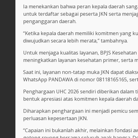
Ia menekankan bahwa peran kepala daerah san
untuk terdaftar sebagai peserta JKN serta menja
penganggaran daerah.
“Ketika kepala daerah memiliki komitmen yang k
diwujudkan secara lebih merata,” tambahnya.
Untuk menjaga kualitas layanan, BPJS Kesehatan
meningkatkan layanan kesehatan primer, serta m
Saat ini, layanan non-tatap muka JKN dapat diakse
WhatsApp PANDAWA di nomor 08118165165, serta
Penghargaan UHC 2026 sendiri diberikan dalam ti
bentuk apresiasi atas komitmen kepala daerah 
Diharapkan penghargaan ini menjadi pemicu sem
perluasan kepesertaan JKN.
“Capaian ini bukanlah akhir, melainkan fondasi 
gotong royong bersama seluruh anak bangsa. Den