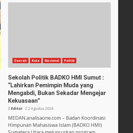
Daerah
Kota
Nasional
Politik
Sekolah Politik BADKO HMI Sumut :
“Lahirkan Pemimpin Muda yang
Mengabdi, Bukan Sekadar Mengejar
Kekuasaan”
Editor
2 Agustus 2026
MEDAN.analisaone.com – Badan Koordinasi
Himpunan Mahasiswa Islam (BADKO HMI)
Sumatera Utara meluncurkan program