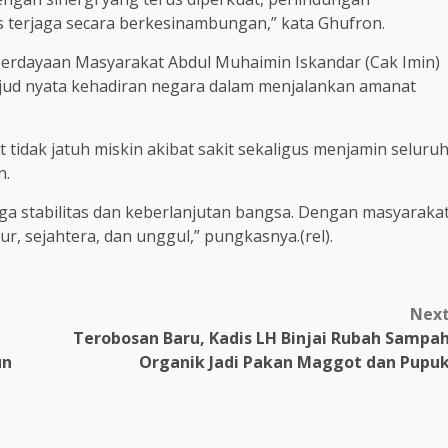
s terjaga secara berkesinambungan,” kata Ghufron.
berdayaan Masyarakat Abdul Muhaimin Iskandar (Cak Imin)
d nyata kehadiran negara dalam menjalankan amanat
idak jatuh miskin akibat sakit sekaligus menjamin seluru
n.
ga stabilitas dan keberlanjutan bangsa. Dengan masyaraka
, sejahtera, dan unggul,” pungkasnya.(rel).
Nex
Terobosan Baru, Kadis LH Binjai Rubah Sampa
un
Organik Jadi Pakan Maggot dan Pupu