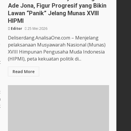
Ade Jona, Figur Progresif yang Bikin
Lawan “Panik” Jelang Munas XVIII
HIPMI
Editor
25 Mei 2026
Deliserdang.AnalisaOne.com – Menjelang
h
pelaksanaan Musyawarah Nasional (Munas)
XVIII Himpunan Pengusaha Muda Indonesia
(HIPMI), peta kekuatan politik di...
t
Read More
t
h
k