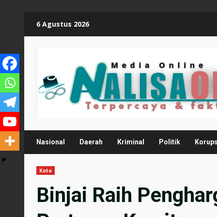
Skip
6 Agustus 2026
to
content
Nasional
Daerah
Kriminal
Politik
Korups
Kota
Binjai Raih Pengha