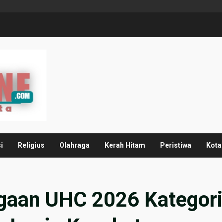
i
Religius
Olahraga
Kerah Hitam
Peristiwa
Kota
rgaan UHC 2026 Kategor