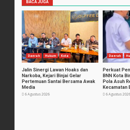
BACA JUGA
Daerah
Hukum
Kota
Daerah
H
Jalin Sinergi Lawan Hoaks dan
Perkuat Pe
Narkoba, Kejari Binjai Gelar
BNN Kota Bi
Pertemuan Santai Bersama Awak
Pola Asuh 
Media
Kecamatan B
6 Agustus 2026
6 Agustus 202