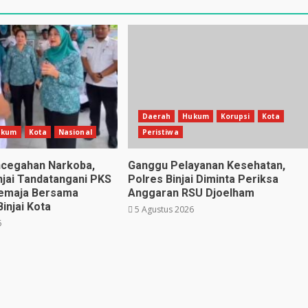
Daerah
Hukum
Korupsi
Kota
ukum
Kota
Nasional
Peristiwa
ncegahan Narkoba,
Ganggu Pelayanan Kesehatan,
njai Tandatangani PKS
Polres Binjai Diminta Periksa
Remaja Bersama
Anggaran RSU Djoelham
injai Kota
5 Agustus 2026
6