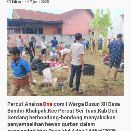
Editor
7 Juni 2025
Percut.Analisa
One
.com I Warga Dusun XII Desa
Bandar Khalipah,Kec Percut Sei Tuan,Kab Deli
Serdang berbondong-bondong menyaksikan
penyembelihan hewan qurban dalam
menyambut Hari Raya Idul Adha 1446 H/2025,