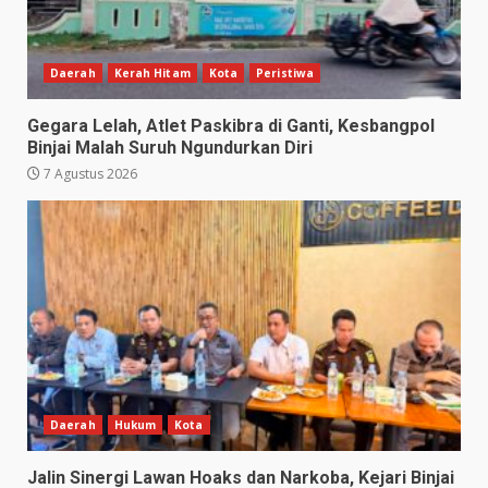
Daerah
Kerah Hitam
Kota
Peristiwa
Gegara Lelah, Atlet Paskibra di Ganti, Kesbangpol
Binjai Malah Suruh Ngundurkan Diri
7 Agustus 2026
Daerah
Hukum
Kota
Jalin Sinergi Lawan Hoaks dan Narkoba, Kejari Binjai