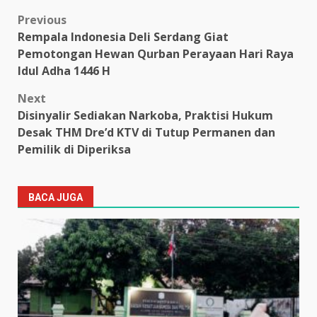
Post
Previous
Rempala Indonesia Deli Serdang Giat
navigation
Pemotongan Hewan Qurban Perayaan Hari Raya
Idul Adha 1446 H
Next
Disinyalir Sediakan Narkoba, Praktisi Hukum
Desak THM Dre’d KTV di Tutup Permanen dan
Pemilik di Diperiksa
BACA JUGA