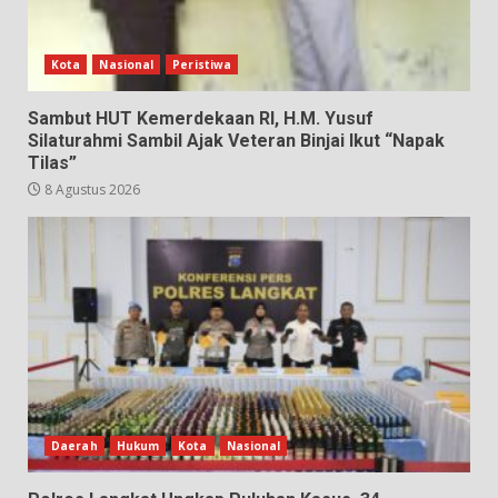
Kota
Nasional
Peristiwa
Sambut HUT Kemerdekaan RI, H.M. Yusuf
Silaturahmi Sambil Ajak Veteran Binjai Ikut “Napak
Tilas”
8 Agustus 2026
Daerah
Hukum
Kota
Nasional