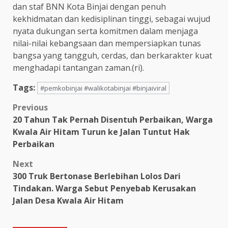
dan staf BNN Kota Binjai dengan penuh
kekhidmatan dan kedisiplinan tinggi, sebagai wujud
nyata dukungan serta komitmen dalam menjaga
nilai-nilai kebangsaan dan mempersiapkan tunas
bangsa yang tangguh, cerdas, dan berkarakter kuat
menghadapi tantangan zaman.(ri).
Tags:
#pemkobinjai #walikotabinjai #binjaiviral
Post
Previous
20 Tahun Tak Pernah Disentuh Perbaikan, Warga
navigation
Kwala Air Hitam Turun ke Jalan Tuntut Hak
Perbaikan
Next
300 Truk Bertonase Berlebihan Lolos Dari
Tindakan. Warga Sebut Penyebab Kerusakan
Jalan Desa Kwala Air Hitam