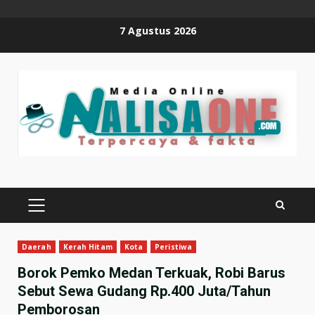
Skip
7 Agustus 2026
to
content
PRIMARY
MENU
Daerah
Kerah Hitam
Kota
Peristiwa
Borok Pemko Medan Terkuak, Robi Barus
Sebut Sewa Gudang Rp.400 Juta/Tahun
Pemborosan