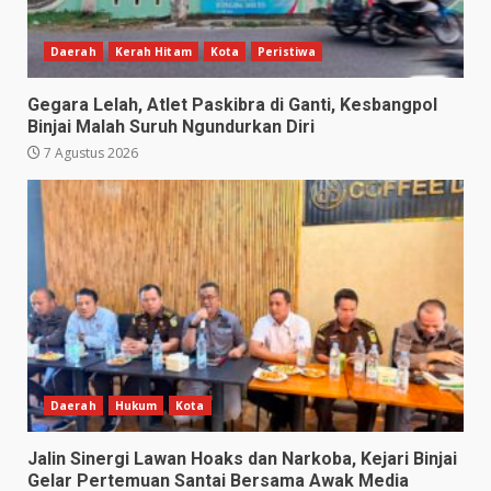
Daerah
Kerah Hitam
Kota
Peristiwa
Gegara Lelah, Atlet Paskibra di Ganti, Kesbangpol
Binjai Malah Suruh Ngundurkan Diri
7 Agustus 2026
Daerah
Hukum
Kota
Jalin Sinergi Lawan Hoaks dan Narkoba, Kejari Binjai
Gelar Pertemuan Santai Bersama Awak Media