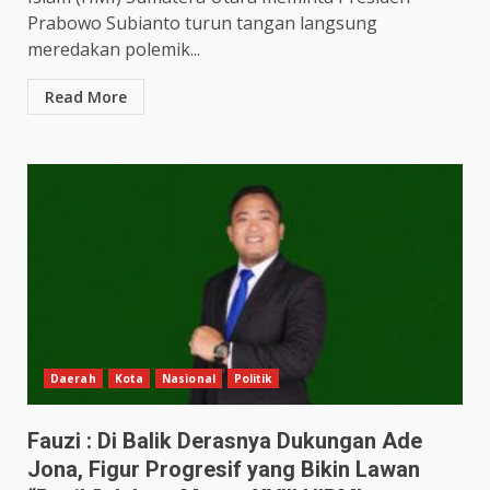
Prabowo Subianto turun tangan langsung
meredakan polemik...
Read More
Daerah
Kota
Nasional
Politik
Fauzi : Di Balik Derasnya Dukungan Ade
Jona, Figur Progresif yang Bikin Lawan