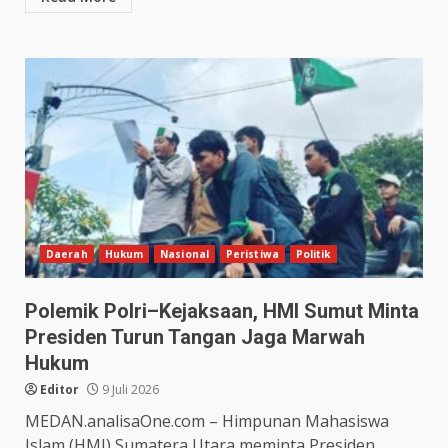
Daerah
Hukum
Nasional
Peristiwa
Politik
Polemik Polri–Kejaksaan, HMI Sumut Minta
Presiden Turun Tangan Jaga Marwah
Hukum
Editor
9 Juli 2026
MEDAN.analisaOne.com – Himpunan Mahasiswa
Islam (HMI) Sumatera Utara meminta Presiden