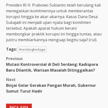
Presiden RI H. Prabowo Subianto telah berulang kali
menegaskan komitmennya untuk memberantas
korupsi hingga ke akar-akarnya. Kasus Dana Desa
Sukajadi ini menjadi ujian nyata bagi komitmen
tersebut. Apakah aparat hukum berani
membongkar praktik korupsi ini hingga tuntas, atau
justru membiarkannya menguap begitu saja?.(rul).
Tags:
#serdangbedagai
Post
Previous
Mutasi Kontroversial di Deli Serdang: Kadispora
navigation
Baru Dilantik, Warisan Masalah Ditinggalkan?
Next
Binjai Gelar Gerakan Pangan Murah, Gubernur
Sumut Turut Hadir
BACA JUGA