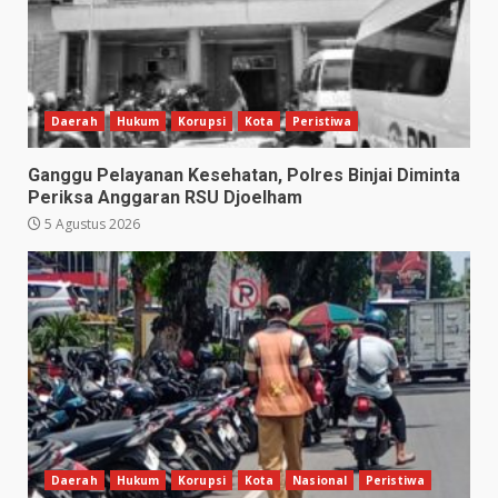
Daerah
Hukum
Korupsi
Kota
Peristiwa
Ganggu Pelayanan Kesehatan, Polres Binjai Diminta
Periksa Anggaran RSU Djoelham
5 Agustus 2026
Daerah
Hukum
Korupsi
Kota
Nasional
Peristiwa