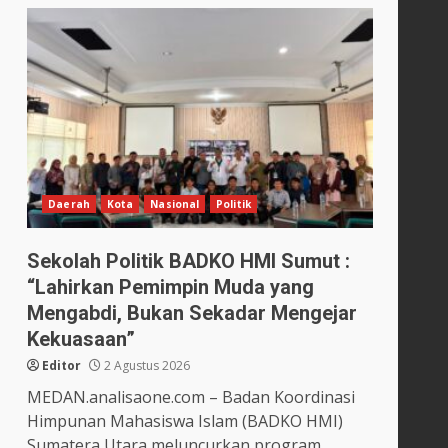
Daerah
Kota
Nasional
Politik
Sekolah Politik BADKO HMI Sumut :
“Lahirkan Pemimpin Muda yang
Mengabdi, Bukan Sekadar Mengejar
Kekuasaan”
Editor
2 Agustus 2026
MEDAN.analisaone.com – Badan Koordinasi
Himpunan Mahasiswa Islam (BADKO HMI)
Sumatera Utara meluncurkan program