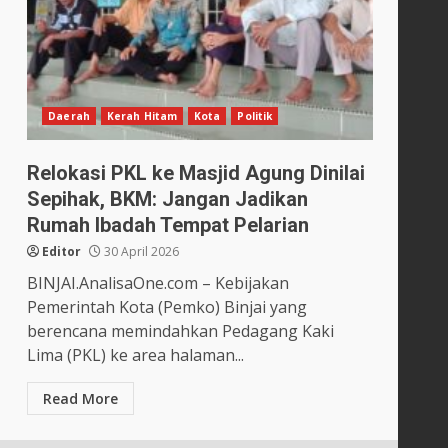
Daerah
Kerah Hitam
Kota
Politik
Relokasi PKL ke Masjid Agung Dinilai
Sepihak, BKM: Jangan Jadikan
Rumah Ibadah Tempat Pelarian
Editor
30 April 2026
BINJAI.AnalisaOne.com – Kebijakan
Pemerintah Kota (Pemko) Binjai yang
berencana memindahkan Pedagang Kaki
Lima (PKL) ke area halaman...
Read More