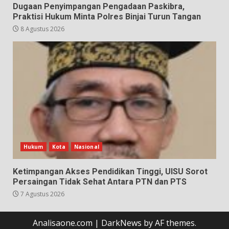
Dugaan Penyimpangan Pengadaan Paskibra,
Praktisi Hukum Minta Polres Binjai Turun Tangan
8 Agustus 2026
Hukum
Kota
Nasional
Ketimpangan Akses Pendidikan Tinggi, UISU Sorot
Persaingan Tidak Sehat Antara PTN dan PTS
7 Agustus 2026
Analisaone.com
|
DarkNews
by AF themes.