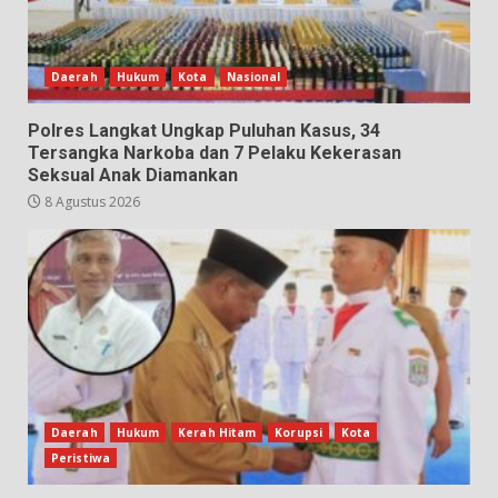
Daerah
Hukum
Kota
Nasional
Polres Langkat Ungkap Puluhan Kasus, 34
Tersangka Narkoba dan 7 Pelaku Kekerasan
Seksual Anak Diamankan
8 Agustus 2026
Daerah
Hukum
Kerah Hitam
Korupsi
Kota
Peristiwa